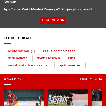
Sekolah
Apa Tujuan Wakil Menteri Perang AS Kunjungi Indonesia?
LIHAT SEMUA
TOPIK TERKAIT
berita daerah
kasus pemerkosaan
dedi mulyadi
dokter residen
rshs
rumah sakit hasan sadikin
ppds anestesi
ANALISIS
LIHAT SEMUA