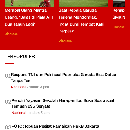
Merapal Ulang Mantra
Saat Kepala Garuda
Kenapa B
Usang, 'Balas di Piala AFF
Terlena Mendongak,
SMK Nga
Dua Tahun Lagi'
Ingat Bumi Tempat Kaki
Ekonomi
Berpijak
Olahraga
Olahraga
TERPOPULER
Respons TNI dan Polri soal Pramuka Garuda Bisa Daftar
0
1
Tanpa Tes
Nasional
•
dalam 3 jam
Pendiri Yayasan Sekolah Harapan Ibu Buka Suara soal
0
2
Temuan 995 Senjata
Nasional
•
dalam 5 jam
FOTO: Ribuan Pesilat Ramaikan HBKB Jakarta
0
3