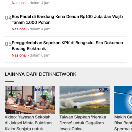
Nasional
•
dalam 4 jam
Bos Padel di Bandung Kena Denda Rp100 Juta dan Wajib
0
4
Tanam 1.000 Pohon
Nasional
•
dalam 4 jam
Penggeledahan Sepekan KPK di Bengkulu, Sita Dokumen-
0
5
Barang Elektronik
Nasional
•
dalam 6 jam
LAINNYA DARI DETIKNETWORK
Video: Yayasan Sekolah
Taiwan Siapkan 'Neraka
Makin Ca
di Jaksel Minta Buktikan
Drone' untuk Gagalkan
Bisa Ban
Klaim Senjata untuk
Invasi China
Sperma 