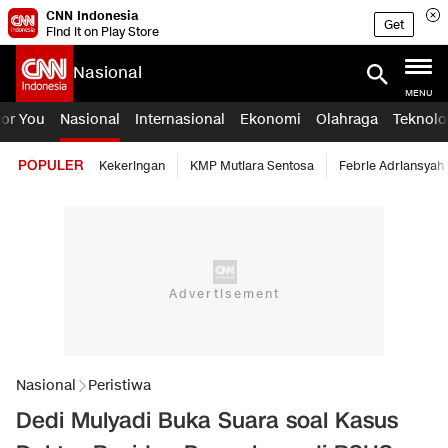
CNN Indonesia
Get
Find it on Play Store
Nasional
MENU
For You
Nasional
Internasional
Ekonomi
Olahraga
Teknolo
POPULER
Kekeringan
KMP Mutiara Sentosa
Febrie Adriansyah
Nasional
Peristiwa
Dedi Mulyadi Buka Suara soal Kasus