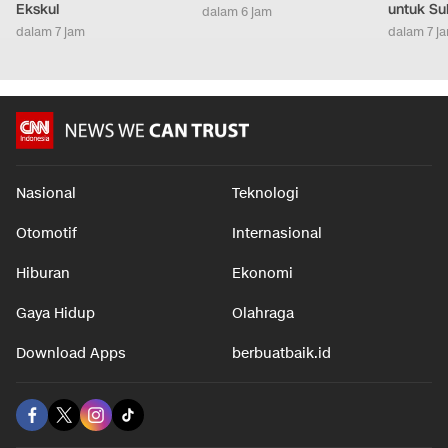
Ekskul
untuk Su
dalam 6 jam
dalam 7 jam
dalam 7 j
Nasional
Teknologi
Otomotif
Internasional
Hiburan
Ekonomi
Gaya Hidup
Olahraga
Download Apps
berbuatbaik.id