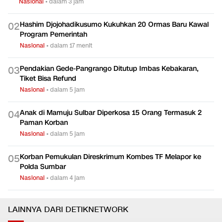
Nasional
•
dalam 3 jam
Hashim Djojohadikusumo Kukuhkan 20 Ormas Baru Kawal
0
2
Program Pemerintah
Nasional
•
dalam 17 menit
Pendakian Gede-Pangrango Ditutup Imbas Kebakaran,
0
3
Tiket Bisa Refund
Nasional
•
dalam 5 jam
Anak di Mamuju Sulbar Diperkosa 15 Orang Termasuk 2
0
4
Paman Korban
Nasional
•
dalam 5 jam
Korban Pemukulan Direskrimum Kombes TF Melapor ke
0
5
Polda Sumbar
Nasional
•
dalam 4 jam
LAINNYA DARI DETIKNETWORK