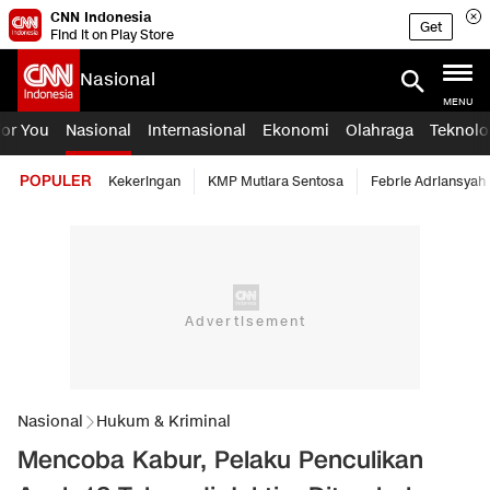
CNN Indonesia
Get
Find it on Play Store
Nasional
MENU
For You
Nasional
Internasional
Ekonomi
Olahraga
Teknolo
POPULER
Kekeringan
KMP Mutiara Sentosa
Febrie Adriansyah
Nasional
Hukum & Kriminal
Mencoba Kabur, Pelaku Penculikan