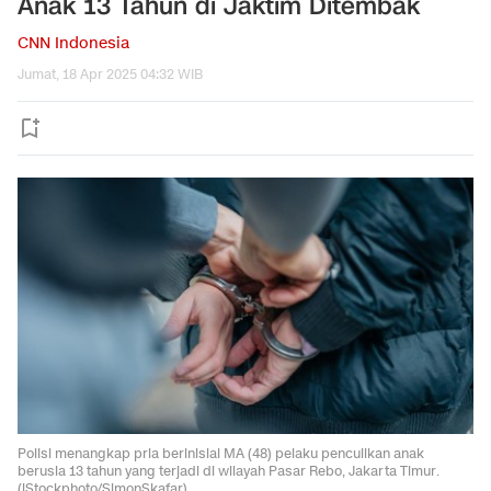
Anak 13 Tahun di Jaktim Ditembak
CNN Indonesia
Jumat, 18 Apr 2025 04:32 WIB
Polisi menangkap pria berinisial MA (48) pelaku penculikan anak
berusia 13 tahun yang terjadi di wilayah Pasar Rebo, Jakarta Timur.
(iStockphoto/SimonSkafar)