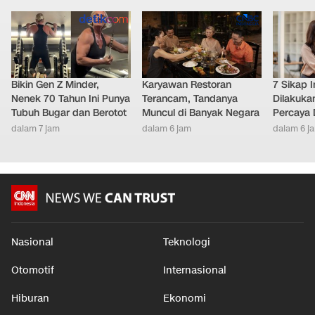
Bikin Gen Z Minder,
Karyawan Restoran
7 Sikap I
Nenek 70 Tahun Ini Punya
Terancam, Tandanya
Dilakuka
Tubuh Bugar dan Berotot
Muncul di Banyak Negara
Percaya D
dalam 7 jam
dalam 6 jam
dalam 6 j
Nasional
Teknologi
Otomotif
Internasional
Hiburan
Ekonomi