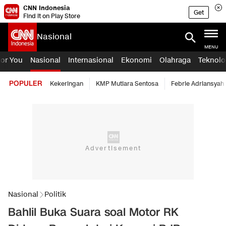
CNN Indonesia
Get
Find it on Play Store
Nasional
MENU
For You
Nasional
Internasional
Ekonomi
Olahraga
Teknolo
POPULER
Kekeringan
KMP Mutiara Sentosa
Febrie Adriansyah
Nasional
Politik
Bahlil Buka Suara soal Motor RK