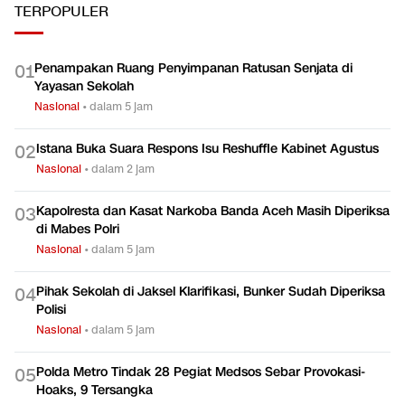
TERPOPULER
Penampakan Ruang Penyimpanan Ratusan Senjata di
0
1
Yayasan Sekolah
Nasional
•
dalam 5 jam
Istana Buka Suara Respons Isu Reshuffle Kabinet Agustus
0
2
Nasional
•
dalam 2 jam
Kapolresta dan Kasat Narkoba Banda Aceh Masih Diperiksa
0
3
di Mabes Polri
Nasional
•
dalam 5 jam
Pihak Sekolah di Jaksel Klarifikasi, Bunker Sudah Diperiksa
0
4
Polisi
Nasional
•
dalam 5 jam
Polda Metro Tindak 28 Pegiat Medsos Sebar Provokasi-
0
5
Hoaks, 9 Tersangka