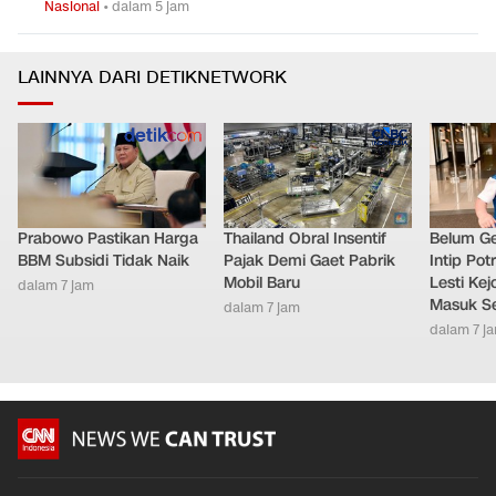
Nasional
•
dalam 5 jam
LAINNYA DARI DETIKNETWORK
Prabowo Pastikan Harga
Thailand Obral Insentif
Belum Ge
BBM Subsidi Tidak Naik
Pajak Demi Gaet Pabrik
Intip Pot
Mobil Baru
Lesti Ke
dalam 7 jam
Masuk S
dalam 7 jam
dalam 7 j