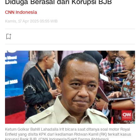
Diduga Berasal dari Korupsi BJB
CNN Indonesia
Kamis, 17 Apr 2025 05:55 WIB
Ketum Golkar Bahlil Lahadalia irit bicara saat ditanya soal motor Royal
Enfield yang disita KPK dari kediaman Ridwan Kamil (RK) terkait kasus
korupsi Bank BJB. (CNN Indonesia/Sakti Darma Abhiyoso).