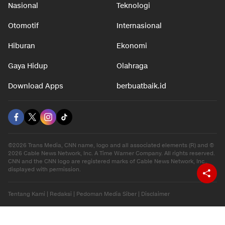
Nasional
Teknologi
Otomotif
Internasional
Hiburan
Ekonomi
Gaya Hidup
Olahraga
Download Apps
berbuatbaik.id
©2026 Trans Media, CNN name, logo and all associated elements (R) and ©
2026 Cable News Network, Inc. A Time Warner Company. All rights reserved.
CNN and the CNN logo are registered marks of Cable News Network, Inc.,
displayed with permission.
Tentang Kami
|
Redaksi
|
Pedoman Media Siber
|
Disclaimer