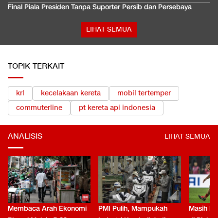
Final Piala Presiden Tanpa Suporter Persib dan Persebaya
LIHAT SEMUA
TOPIK TERKAIT
krl
kecelakaan kereta
mobil tertemper
commuterline
pt kereta api indonesia
ANALISIS
LIHAT SEMUA
Membaca Arah Ekonomi
PMI Pulih, Mampukah
Masih Be