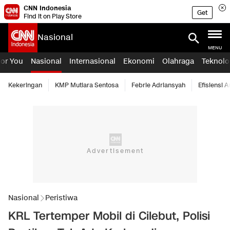
CNN Indonesia
Get
Find it on Play Store
Nasional
MENU
For You
Nasional
Internasional
Ekonomi
Olahraga
Teknolo
Kekeringan
KMP Mutiara Sentosa
Febrie Adriansyah
Efisiensi 
Nasional
Peristiwa
KRL Tertemper Mobil di Cilebut, Polisi