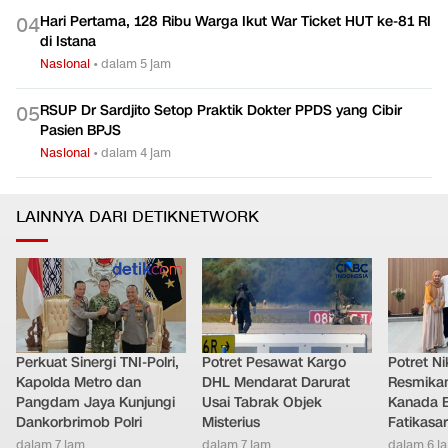
Hari Pertama, 128 Ribu Warga Ikut War Ticket HUT ke-81 RI
0
4
di Istana
Nasional
•
dalam 5 jam
RSUP Dr Sardjito Setop Praktik Dokter PPDS yang Cibir
0
5
Pasien BPJS
Nasional
•
dalam 4 jam
LAINNYA DARI DETIKNETWORK
Perkuat Sinergi TNI-Polri,
Potret Pesawat Kargo
Potret Nik
Kapolda Metro dan
DHL Mendarat Darurat
Resmikan
Pangdam Jaya Kunjungi
Usai Tabrak Objek
Kanada B
Dankorbrimob Polri
Misterius
Fatikasar
dalam 7 jam
dalam 7 jam
dalam 6 j