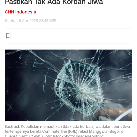
Pastikan Tak Ada Korban Jiwa
CNN Indonesia
Sabtu, 19 Apr 2025 22:45 WIB
Ilustrasi. Kepolisian memastikan tidak ada korban jiwa dalam peristiwa
tertempernya kereta Commuterline (KRL) relasi Manggarai-Bogor di
Cilebut, Sabtu (19/4). (Foto: Istockphoto/ imagedepotpro)