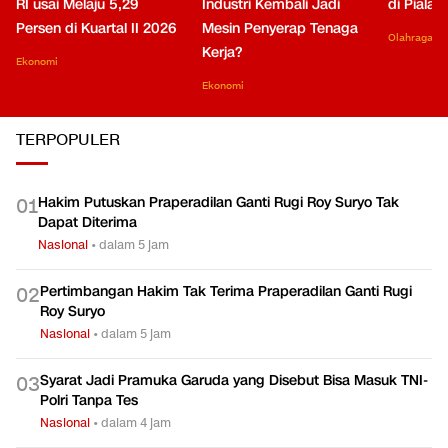
RI usai Melaju 5,29
Industri Kembali Jadi
di Piala
Persen di Kuartal II 2026
Mesin Penyerap Tenaga
Olahraga
Kerja?
Ekonomi
Ekonomi
TERPOPULER
Hakim Putuskan Praperadilan Ganti Rugi Roy Suryo Tak
0
1
Dapat Diterima
Nasional
•
dalam 5 jam
Pertimbangan Hakim Tak Terima Praperadilan Ganti Rugi
0
2
Roy Suryo
Nasional
•
dalam 5 jam
Syarat Jadi Pramuka Garuda yang Disebut Bisa Masuk TNI-
0
3
Polri Tanpa Tes
Nasional
•
dalam 4 jam