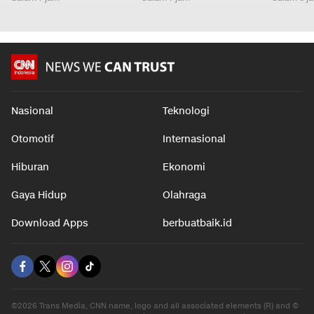
Nasional
Teknologi
Otomotif
Internasional
Hiburan
Ekonomi
Gaya Hidup
Olahraga
Download Apps
berbuatbaik.id
©2026 Trans Media, CNN name, logo and all associated elements (R) and ©