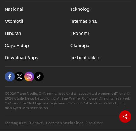
Nasional
Teknologi
Otomotif
Internasional
Hiburan
Ekonomi
Gaya Hidup
Olahraga
Download Apps
berbuatbaik.id
©2026 Trans Media, CNN name, logo and all associated elements (R) and ©
2026 Cable News Network, Inc. A Time Warner Company. All rights reserved.
CNN and the CNN logo are registered marks of Cable News Network, Inc.,
displayed with permission.
Tentang Kami
|
Redaksi
|
Pedoman Media Siber
|
Disclaimer