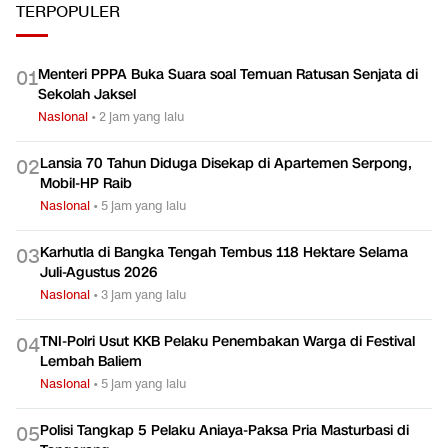
TERPOPULER
Menteri PPPA Buka Suara soal Temuan Ratusan Senjata di
0
1
Sekolah Jaksel
Nasional
•
2 jam yang lalu
Lansia 70 Tahun Diduga Disekap di Apartemen Serpong,
0
2
Mobil-HP Raib
Nasional
•
5 jam yang lalu
Karhutla di Bangka Tengah Tembus 118 Hektare Selama
0
3
Juli-Agustus 2026
Nasional
•
3 jam yang lalu
TNI-Polri Usut KKB Pelaku Penembakan Warga di Festival
0
4
Lembah Baliem
Nasional
•
5 jam yang lalu
Polisi Tangkap 5 Pelaku Aniaya-Paksa Pria Masturbasi di
0
5