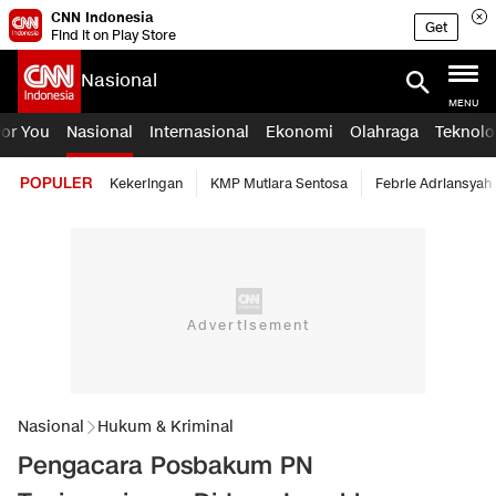
CNN Indonesia
Get
Find it on Play Store
Nasional
MENU
For You
Nasional
Internasional
Ekonomi
Olahraga
Teknolo
POPULER
Kekeringan
KMP Mutiara Sentosa
Febrie Adriansyah
Nasional
Hukum & Kriminal
Pengacara Posbakum PN