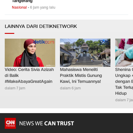
Tangerang
Nasional
•
6 jam yang lalu
LAINNYA DARI DETIKNETWORK
Video: Cerita Sivia Azizah
Mahasiswa Meneliti
Shenina
di Balik
Praktik Mistis Gunung
Ungkap 
#MakeAbayaGreatAgain
Kawi, Ini Temuannya!
dengan 
Tak Terl
dalam 7 jam
dalam 6 jam
Hidup
dalam 7 j