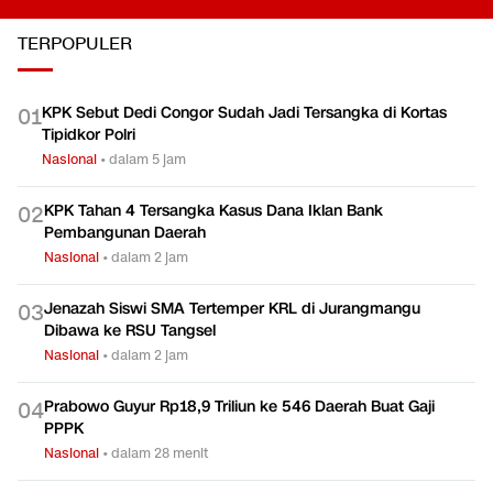
TERPOPULER
KPK Sebut Dedi Congor Sudah Jadi Tersangka di Kortas
0
1
Tipidkor Polri
Nasional
•
dalam 5 jam
KPK Tahan 4 Tersangka Kasus Dana Iklan Bank
0
2
Pembangunan Daerah
Nasional
•
dalam 2 jam
Jenazah Siswi SMA Tertemper KRL di Jurangmangu
0
3
Dibawa ke RSU Tangsel
Nasional
•
dalam 2 jam
Prabowo Guyur Rp18,9 Triliun ke 546 Daerah Buat Gaji
0
4
PPPK
Nasional
•
dalam 28 menit