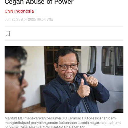
Cegah Abuse of Power
CNN Indonesia
Jumat, 25 Apr 2025 06:54 WIB
Mahfud MD menekankan perlunya UU Lembaga Kepresidenan demi
mengantisipasi penyalahgunaan kekuasaan kepala negara atau abuse
of power. (ANTARA FOTO/MUHAMMAD RAMDAN)