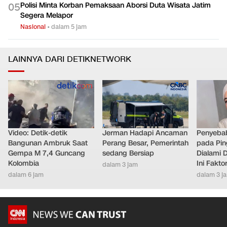
Polisi Minta Korban Pemaksaan Aborsi Duta Wisata Jatim
0
5
Segera Melapor
Nasional
•
dalam 5 jam
LAINNYA DARI DETIKNETWORK
Video: Detik-detik
Jerman Hadapi Ancaman
Penyebab
Bangunan Ambruk Saat
Perang Besar, Pemerintah
pada Pin
Gempa M 7,4 Guncang
sedang Bersiap
Dialami D
Kolombia
Ini Fakt
dalam 3 jam
dalam 6 jam
dalam 3 j