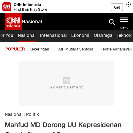
CNN Indonesia
Get
Find it on Play Store
Nasional
MENU
For You
Nasional
Internasional
Ekonomi
Olahraga
Teknolo
POPULER
Kekeringan
KMP Mutiara Sentosa
Febrie Adriansyah
Nasional
Politik
Mahfud MD Dorong UU Kepresidenan