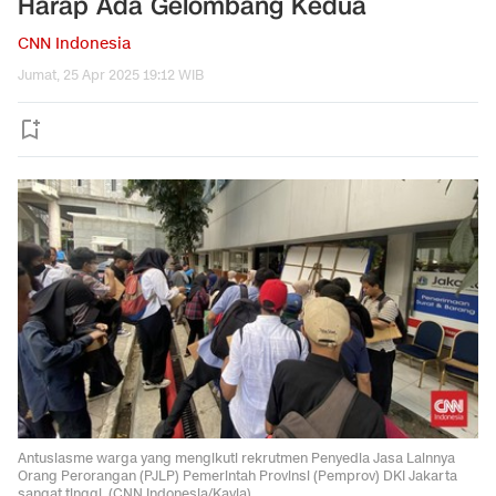
Harap Ada Gelombang Kedua
CNN Indonesia
Jumat, 25 Apr 2025 19:12 WIB
Antusiasme warga yang mengikuti rekrutmen Penyedia Jasa Lainnya
Orang Perorangan (PJLP) Pemerintah Provinsi (Pemprov) DKI Jakarta
sangat tinggi. (CNN Indonesia/Kayla)