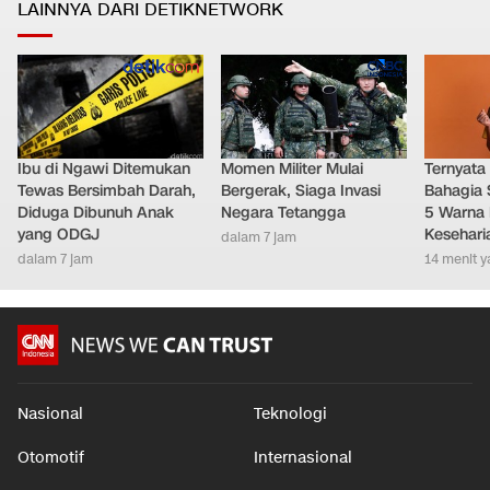
LAINNYA DARI DETIKNETWORK
Ibu di Ngawi Ditemukan
Momen Militer Mulai
Ternyata
Tewas Bersimbah Darah,
Bergerak, Siaga Invasi
Bahagia 
Diduga Dibunuh Anak
Negara Tetangga
5 Warna 
yang ODGJ
Kesehari
dalam 7 jam
dalam 7 jam
14 menit y
Nasional
Teknologi
Otomotif
Internasional