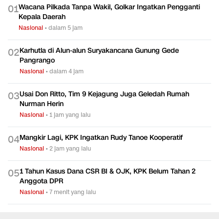
Wacana Pilkada Tanpa Wakil, Golkar Ingatkan Pengganti
0
1
Kepala Daerah
Nasional
•
dalam 5 jam
Karhutla di Alun-alun Suryakancana Gunung Gede
0
2
Pangrango
Nasional
•
dalam 4 jam
Usai Don Ritto, Tim 9 Kejagung Juga Geledah Rumah
0
3
Nurman Herin
Nasional
•
1 jam yang lalu
Mangkir Lagi, KPK Ingatkan Rudy Tanoe Kooperatif
0
4
Nasional
•
2 jam yang lalu
1 Tahun Kasus Dana CSR BI & OJK, KPK Belum Tahan 2
0
5
Anggota DPR
Nasional
•
7 menit yang lalu