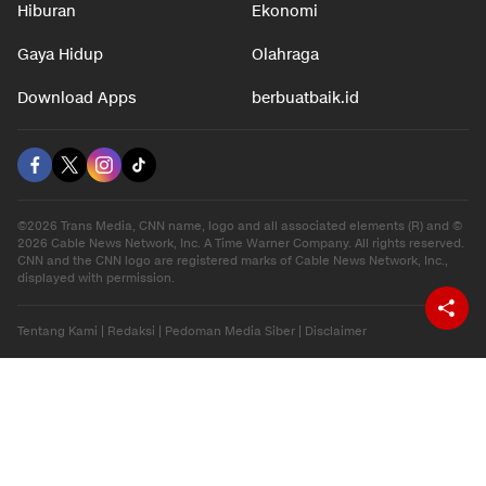
Hiburan
Ekonomi
Gaya Hidup
Olahraga
Download Apps
berbuatbaik.id
©2026 Trans Media, CNN name, logo and all associated elements (R) and ©
2026 Cable News Network, Inc. A Time Warner Company. All rights reserved.
CNN and the CNN logo are registered marks of Cable News Network, Inc.,
displayed with permission.
Tentang Kami
|
Redaksi
|
Pedoman Media Siber
|
Disclaimer