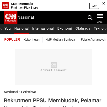
CNN Indonesia
Get
Find it on Play Store
Nasional
MENU
For You
Nasional
Internasional
Ekonomi
Olahraga
Teknolo
POPULER
Kekeringan
KMP Mutiara Sentosa
Febrie Adriansyah
Nasional
Peristiwa
Rekrutmen PPSU Membludak, Pelamar