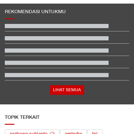
REKOMENDASI UNTUKMU
Beda Nasib Kashmir yang Dikelola India vs Pakistan Jadi
Sorotan
EDUSPORTS: Beda Piala AFF dengan FIFA ASEAN Cup
Jadwal Siaran Langsung Veda Ega di Moto3 Inggris 2026
Hashim Djojohadikusumo Kukuhkan 20 Ormas Baru Kawal
Program Pemerintah
Penjelasan Ending dan Post-credit Spider-Man: Brand New Day
Apa Tujuan Wakil Menteri Perang AS Kunjungi Indonesia?
LIHAT SEMUA
TOPIK TERKAIT