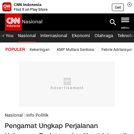
CNN Indonesia
Get
Find it on Play Store
Nasional
MENU
For You
Nasional
Internasional
Ekonomi
Olahraga
Teknolo
POPULER
Kekeringan
KMP Mutiara Sentosa
Febrie Adriansyah
Nasional
Info Politik
Pengamat Ungkap Perjalanan