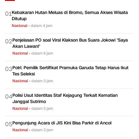
Kebakaran Hutan Meluas di Bromo, Semua Akses Wisata
0
1
Ditutup
Nasional
•
dalam 4 jam
Penjelasan PO soal Viral Klakson Bus Suara Jokowi 'Saya
0
2
Akan Lawan!'
Nasional
•
dalam 6 jam
Polri: Pemilik Sertifikat Pramuka Garuda Tetap Harus Ikut
0
3
Tes Seleksi
Nasional
•
dalam 3 jam
Polisi Usut Identitas Staf Kejagung Terkait Kematian
0
4
Janggal Sutrimo
Nasional
•
dalam 5 jam
Pengunjung Acara di JIS Kini Bisa Parkir di Ancol
0
5
Nasional
•
dalam 3 jam