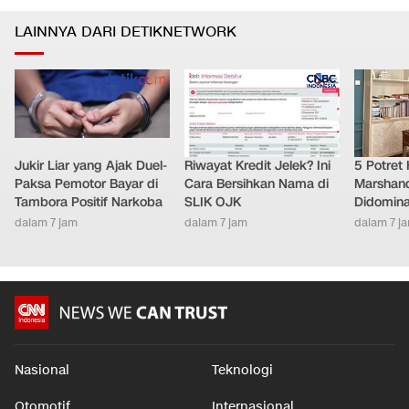
LAINNYA DARI DETIKNETWORK
Jukir Liar yang Ajak Duel-
Riwayat Kredit Jelek? Ini
5 Potret
Paksa Pemotor Bayar di
Cara Bersihkan Nama di
Marshand
Tambora Positif Narkoba
SLIK OJK
Didomina
dalam 7 jam
dalam 7 jam
dalam 7 j
Nasional
Teknologi