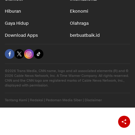
Otomotif
Internasional
Hiburan
Ekonomi
Gaya Hidup
Olahraga
Download Apps
berbuatbaik.id
©2026 Trans Media, CNN name, logo and all associated elements (R) and ©
2026 Cable News Network, Inc. A Time Warner Company. All rights reserved.
CNN and the CNN logo are registered marks of Cable News Network, Inc.,
displayed with permission.
Tentang Kami
|
Redaksi
|
Pedoman Media Siber
|
Disclaimer