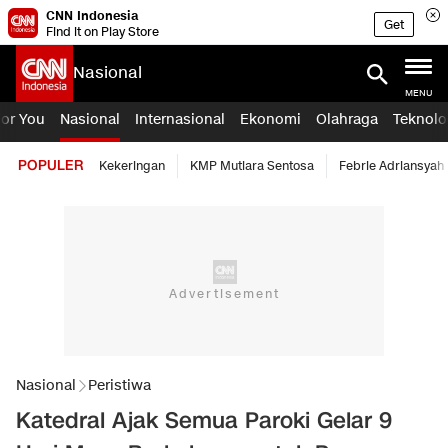
CNN Indonesia
Get
Find it on Play Store
Nasional
MENU
For You
Nasional
Internasional
Ekonomi
Olahraga
Teknolo
POPULER
Kekeringan
KMP Mutiara Sentosa
Febrie Adriansyah
Nasional
Peristiwa
Katedral Ajak Semua Paroki Gelar 9