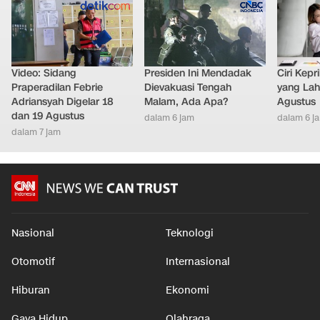
Video: Sidang
Presiden Ini Mendadak
Ciri Kep
Praperadilan Febrie
Dievakuasi Tengah
yang Lahi
Adriansyah Digelar 18
Malam, Ada Apa?
Agustus
dan 19 Agustus
dalam 6 jam
dalam 6 j
dalam 7 jam
Nasional
Teknologi
Otomotif
Internasional
Hiburan
Ekonomi
Gaya Hidup
Olahraga