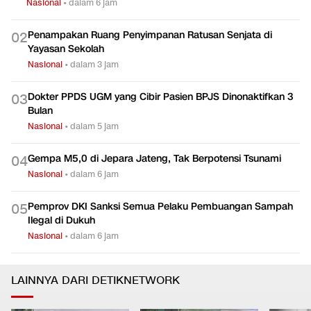
Nasional
•
dalam 6 jam
Penampakan Ruang Penyimpanan Ratusan Senjata di
0
2
Yayasan Sekolah
Nasional
•
dalam 3 jam
Dokter PPDS UGM yang Cibir Pasien BPJS Dinonaktifkan 3
0
3
Bulan
Nasional
•
dalam 5 jam
Gempa M5,0 di Jepara Jateng, Tak Berpotensi Tsunami
0
4
Nasional
•
dalam 6 jam
Pemprov DKI Sanksi Semua Pelaku Pembuangan Sampah
0
5
Ilegal di Dukuh
Nasional
•
dalam 6 jam
LAINNYA DARI DETIKNETWORK