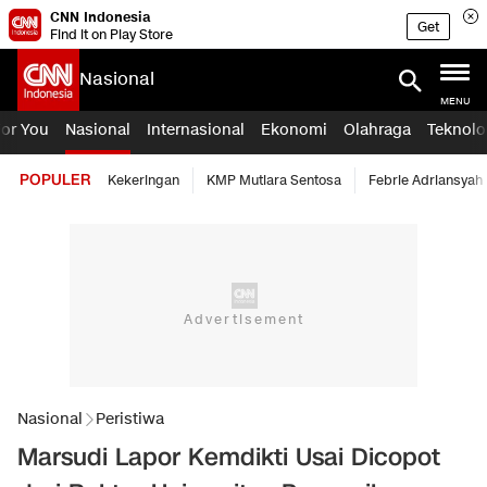
CNN Indonesia
Get
Find it on Play Store
Nasional
MENU
For You
Nasional
Internasional
Ekonomi
Olahraga
Teknolo
POPULER
Kekeringan
KMP Mutiara Sentosa
Febrie Adriansyah
Nasional
Peristiwa
Marsudi Lapor Kemdikti Usai Dicopot