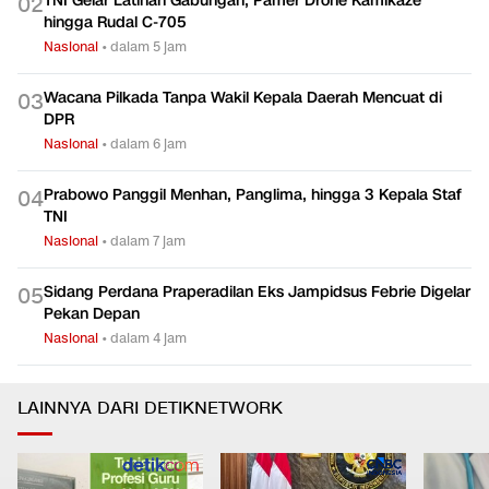
TNI Gelar Latihan Gabungan, Pamer Drone Kamikaze
0
2
hingga Rudal C-705
Nasional
•
dalam 5 jam
Wacana Pilkada Tanpa Wakil Kepala Daerah Mencuat di
0
3
DPR
Nasional
•
dalam 6 jam
Prabowo Panggil Menhan, Panglima, hingga 3 Kepala Staf
0
4
TNI
Nasional
•
dalam 7 jam
Sidang Perdana Praperadilan Eks Jampidsus Febrie Digelar
0
5
Pekan Depan
Nasional
•
dalam 4 jam
LAINNYA DARI DETIKNETWORK