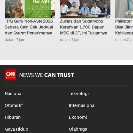
TPG Guru Non-ASN 2026
Zulhas dan Sudaryono
Psikiate
Segera Cair, Cek Jadwal
Kerahkan 1.700 Dapur
Bisa Bik
dan Syarat Penerimanya
MBG di 3T, Ini Tujuannya
Kehilang
dalam 7 jam
dalam 7 jam
dalam 7 j
Nasional
Teknologi
Otomotif
Internasional
Hiburan
Ekonomi
Gaya Hidup
Olahraga