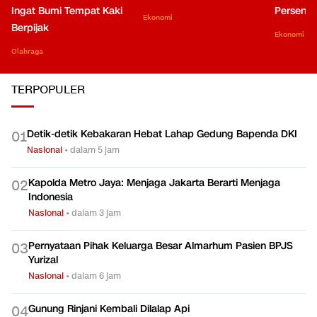
Ingat Bumi Tempat Kaki
Persen di
Ekonomi
Berpijak
Ekonomi
Olahraga
TERPOPULER
Detik-detik Kebakaran Hebat Lahap Gedung Bapenda DKI
0
1
Nasional
•
dalam 5 jam
Kapolda Metro Jaya: Menjaga Jakarta Berarti Menjaga
0
2
Indonesia
Nasional
•
dalam 3 jam
Pernyataan Pihak Keluarga Besar Almarhum Pasien BPJS
0
3
Yurizal
Nasional
•
dalam 6 jam
Gunung Rinjani Kembali Dilalap Api
0
4