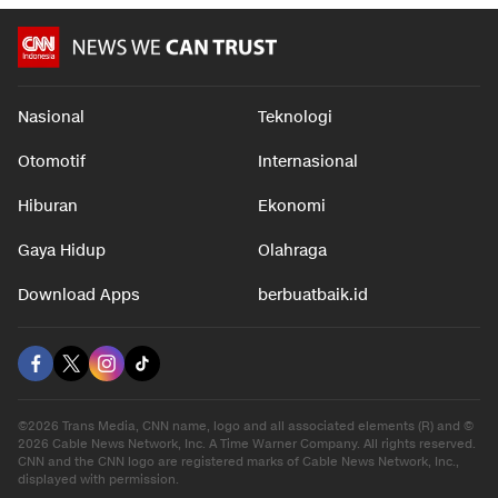
Nasional
Teknologi
Otomotif
Internasional
Hiburan
Ekonomi
Gaya Hidup
Olahraga
Download Apps
berbuatbaik.id
©2026 Trans Media, CNN name, logo and all associated elements (R) and ©
2026 Cable News Network, Inc. A Time Warner Company. All rights reserved.
CNN and the CNN logo are registered marks of Cable News Network, Inc.,
displayed with permission.