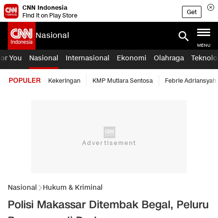
CNN Indonesia
Get
Find it on Play Store
Nasional
MENU
For You
Nasional
Internasional
Ekonomi
Olahraga
Teknolo
POPULER
Kekeringan
KMP Mutiara Sentosa
Febrie Adriansyah
Nasional
Hukum & Kriminal
Polisi Makassar Ditembak Begal, Peluru