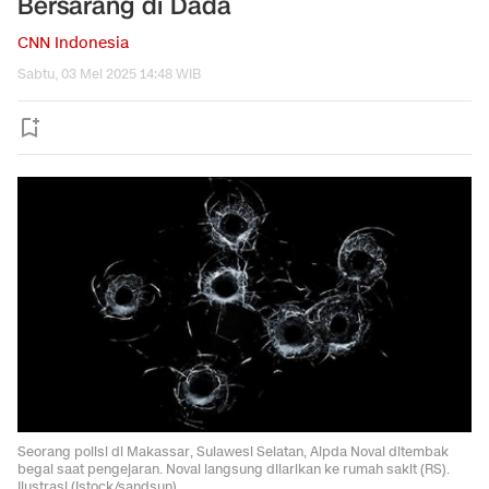
Bersarang di Dada
CNN Indonesia
Sabtu, 03 Mei 2025 14:48 WIB
Seorang polisi di Makassar, Sulawesi Selatan, Aipda Noval ditembak
begal saat pengejaran. Noval langsung dilarikan ke rumah sakit (RS).
Ilustrasi (Istock/sandsun)