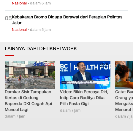
Nasional
•
dalam 6 jam
Kebakaran Bromo Diduga Berawal dari Perapian Pelintas
0
5
Jalur
Nasional
•
dalam 5 jam
LAINNYA DARI DETIKNETWORK
Damkar Sisir Tumpukan
Video: Bikin Percaya Diri,
Catat Bun
Kertas di Gedung
Intip Cara Raditya Dika
Orang y
Bapenda DKI Cegah Api
Pilih Pasta Gigi
Mengakse
Muncul Lagi
Menurut 
dalam 7 jam
dalam 7 jam
dalam 7 j