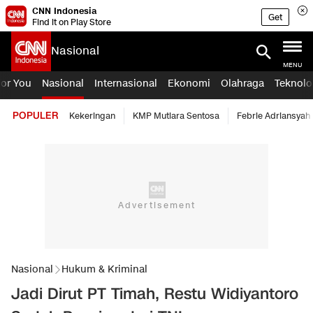
CNN Indonesia
Get
Find it on Play Store
Nasional
MENU
For You
Nasional
Internasional
Ekonomi
Olahraga
Teknolo
POPULER
Kekeringan
KMP Mutiara Sentosa
Febrie Adriansyah
Nasional
Hukum & Kriminal
Jadi Dirut PT Timah, Restu Widiyantoro