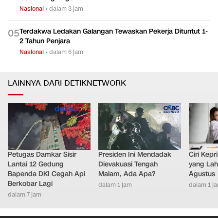
Nasional
•
dalam 3 jam
Terdakwa Ledakan Galangan Tewaskan Pekerja Dituntut 1-
0
5
2 Tahun Penjara
Nasional
•
dalam 6 jam
LAINNYA DARI DETIKNETWORK
Petugas Damkar Sisir
Presiden Ini Mendadak
Ciri Kep
Lantai 12 Gedung
Dievakuasi Tengah
yang Lahi
Bapenda DKI Cegah Api
Malam, Ada Apa?
Agustus
Berkobar Lagi
dalam 1 jam
dalam 1 j
dalam 7 jam