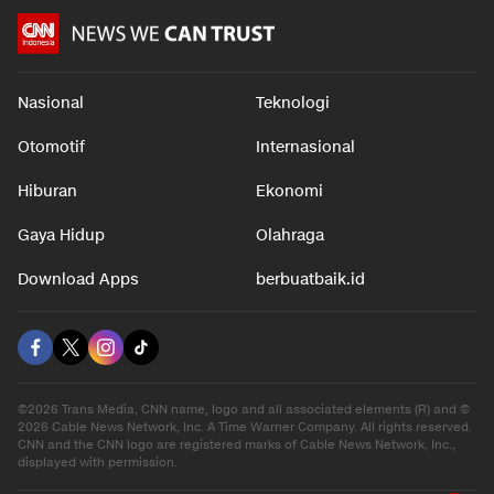
Nasional
Teknologi
Otomotif
Internasional
Hiburan
Ekonomi
Gaya Hidup
Olahraga
Download Apps
berbuatbaik.id
©2026 Trans Media, CNN name, logo and all associated elements (R) and ©
2026 Cable News Network, Inc. A Time Warner Company. All rights reserved.
CNN and the CNN logo are registered marks of Cable News Network, Inc.,
displayed with permission.