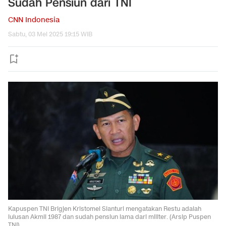
Sudah Pensiun dari TNI
CNN Indonesia
Sabtu, 03 Mei 2025 19:15 WIB
Kapuspen TNI Brigjen Kristomei Sianturi mengatakan Restu adalah
lulusan Akmil 1987 dan sudah pensiun lama dari militer. (Arsip Puspen
TNI)