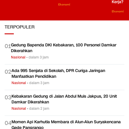
Kerja?
Ekonomi
Ekonomi
TERPOPULER
Gedung Bapenda DKI Kebakaran, 100 Personel Damkar
0
1
Dikerahkan
Nasional
•
dalam 3 jam
Ada 995 Senjata di Sekolah, DPR Curiga Jaringan
0
2
Manfaatkan Pendidikan
Nasional
•
dalam 3 jam
Kebakaran Gedung di Jalan Abdul Muis Jakpus, 20 Unit
0
3
Damkar Dikerahkan
Nasional
•
dalam 2 jam
Momen Api Karhutla Membara di Alun-Alun Suryakencana
0
4
Gede Pangrango