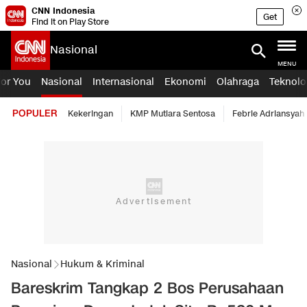
CNN Indonesia
Get
Find it on Play Store
Nasional
MENU
For You
Nasional
Internasional
Ekonomi
Olahraga
Teknolo
POPULER
Kekeringan
KMP Mutiara Sentosa
Febrie Adriansyah
Nasional
Hukum & Kriminal
Bareskrim Tangkap 2 Bos Perusahaan