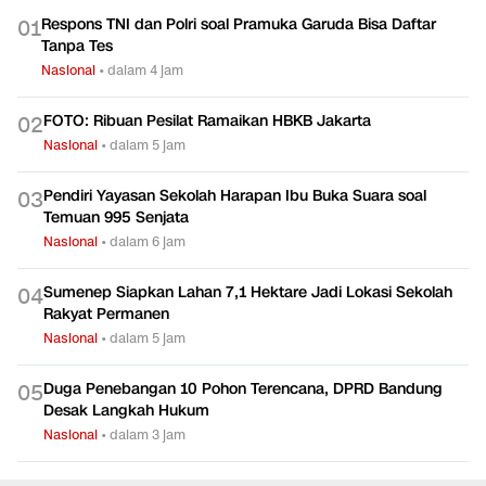
Respons TNI dan Polri soal Pramuka Garuda Bisa Daftar
0
1
Tanpa Tes
Nasional
•
dalam 4 jam
FOTO: Ribuan Pesilat Ramaikan HBKB Jakarta
0
2
Nasional
•
dalam 5 jam
Pendiri Yayasan Sekolah Harapan Ibu Buka Suara soal
0
3
Temuan 995 Senjata
Nasional
•
dalam 6 jam
Sumenep Siapkan Lahan 7,1 Hektare Jadi Lokasi Sekolah
0
4
Rakyat Permanen
Nasional
•
dalam 5 jam
Duga Penebangan 10 Pohon Terencana, DPRD Bandung
0
5
Desak Langkah Hukum
Nasional
•
dalam 3 jam