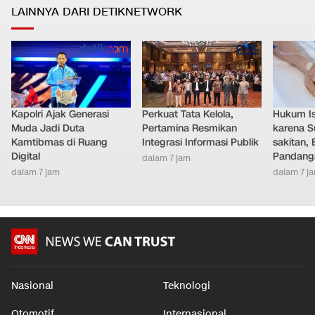
LAINNYA DARI DETIKNETWORK
Kapolri Ajak Generasi
Perkuat Tata Kelola,
Hukum Ist
Muda Jadi Duta
Pertamina Resmikan
karena S
Kamtibmas di Ruang
Integrasi Informasi Publik
sakitan, 
Digital
Pandang
dalam 7 jam
dalam 7 jam
dalam 7 j
Nasional
Teknologi
Otomotif
Internasional