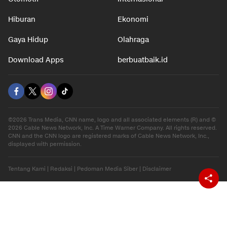
Hiburan
Ekonomi
Gaya Hidup
Olahraga
Download Apps
berbuatbaik.id
©2026 Trans Media, CNN name, logo and all associated elements (R) and ©
2026 Cable News Network, Inc. A Time Warner Company. All rights reserved.
CNN and the CNN logo are registered marks of Cable News Network, Inc.,
displayed with permission.
Tentang Kami
|
Redaksi
|
Pedoman Media Siber
|
Disclaimer