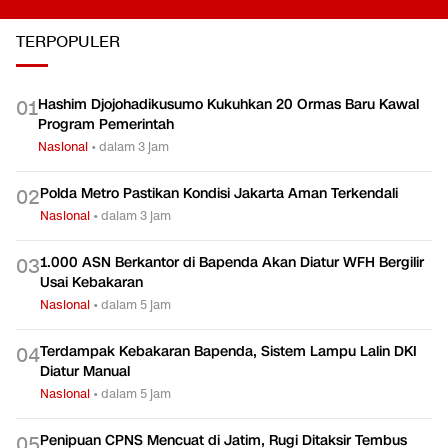
TERPOPULER
Hashim Djojohadikusumo Kukuhkan 20 Ormas Baru Kawal
0
1
Program Pemerintah
Nasional
•
dalam 3 jam
Polda Metro Pastikan Kondisi Jakarta Aman Terkendali
0
2
Nasional
•
dalam 3 jam
1.000 ASN Berkantor di Bapenda Akan Diatur WFH Bergilir
0
3
Usai Kebakaran
Nasional
•
dalam 5 jam
Terdampak Kebakaran Bapenda, Sistem Lampu Lalin DKI
0
4
Diatur Manual
Nasional
•
dalam 5 jam
Penipuan CPNS Mencuat di Jatim, Rugi Ditaksir Tembus
0
5