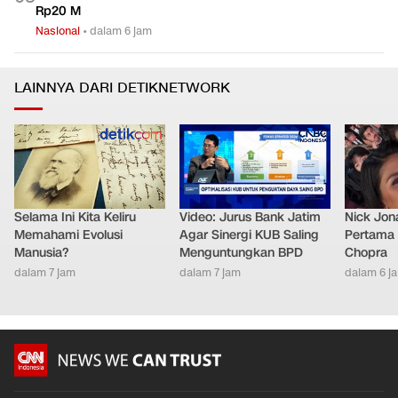
Rp20 M
Nasional
•
dalam 6 jam
LAINNYA DARI DETIKNETWORK
Selama Ini Kita Keliru
Video: Jurus Bank Jatim
Nick Jon
Memahami Evolusi
Agar Sinergi KUB Saling
Pertama 
Manusia?
Menguntungkan BPD
Chopra
dalam 7 jam
dalam 7 jam
dalam 6 j