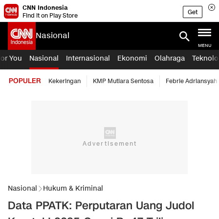
CNN Indonesia
Get
Find it on Play Store
Nasional
MENU
For You
Nasional
Internasional
Ekonomi
Olahraga
Teknolo
POPULER
Kekeringan
KMP Mutiara Sentosa
Febrie Adriansyah
Nasional
Hukum & Kriminal
Data PPATK: Perputaran Uang Judol