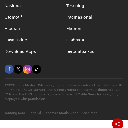
Nasional
Teknologi
Otomotif
Internasional
Hiburan
Ekonomi
Gaya Hidup
Olahraga
Download Apps
berbuatbaik.id
©2026 Trans Media, CNN name, logo and all associated elements (R) and ©
2026 Cable News Network, Inc. A Time Warner Company. All rights reserved.
CNN and the CNN logo are registered marks of Cable News Network, Inc.,
displayed with permission.
Tentang Kami
|
Redaksi
|
Pedoman Media Siber
|
Disclaimer