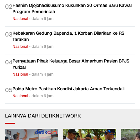
Hashim Djojohadikusumo Kukuhkan 20 Ormas Baru Kawal
0
2
Program Pemerintah
Nasional
•
dalam 6 jam
Kebakaran Gedung Bapenda, 1 Korban Dilarikan ke RS
0
3
Tarakan
Nasional
•
dalam 6 jam
Pernyataan Pihak Keluarga Besar Almarhum Pasien BPJS
0
4
Yurizal
Nasional
•
dalam 4 jam
Polda Metro Pastikan Kondisi Jakarta Aman Terkendali
0
5
Nasional
•
dalam 6 jam
LAINNYA DARI DETIKNETWORK