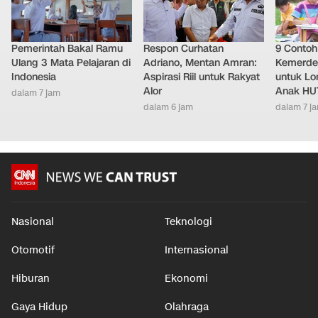
Pemerintah Bakal Ramu
Respon Curhatan
9 Conto
Ulang 3 Mata Pelajaran di
Adriano, Mentan Amran:
Kemerde
Indonesia
Aspirasi Riil untuk Rakyat
untuk L
Alor
Anak HUT
dalam 7 jam
dalam 6 jam
dalam 7 j
Nasional
Teknologi
Otomotif
Internasional
Hiburan
Ekonomi
Gaya Hidup
Olahraga