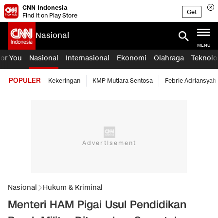
CNN Indonesia
Get
Find it on Play Store
Nasional
MENU
For You
Nasional
Internasional
Ekonomi
Olahraga
Teknolo
POPULER
Kekeringan
KMP Mutiara Sentosa
Febrie Adriansyah
Nasional
Hukum & Kriminal
Menteri HAM Pigai Usul Pendidikan