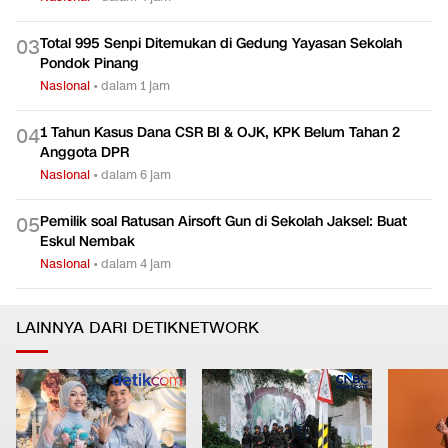
Total 995 Senpi Ditemukan di Gedung Yayasan Sekolah
0
3
Pondok Pinang
Nasional
•
dalam 1 jam
1 Tahun Kasus Dana CSR BI & OJK, KPK Belum Tahan 2
0
4
Anggota DPR
Nasional
•
dalam 6 jam
Pemilik soal Ratusan Airsoft Gun di Sekolah Jaksel: Buat
0
5
Eskul Nembak
Nasional
•
dalam 4 jam
LAINNYA DARI DETIKNETWORK