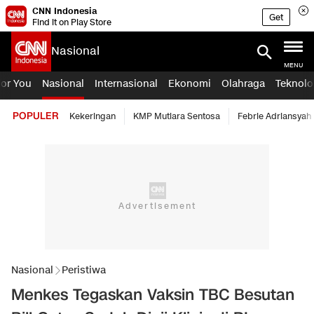
CNN Indonesia
Get
Find it on Play Store
Nasional
MENU
For You
Nasional
Internasional
Ekonomi
Olahraga
Teknolo
POPULER
Kekeringan
KMP Mutiara Sentosa
Febrie Adriansyah
Nasional
Peristiwa
Menkes Tegaskan Vaksin TBC Besutan