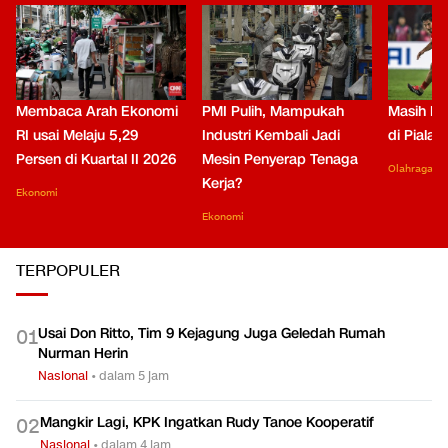
Membaca Arah Ekonomi
PMI Pulih, Mampukah
Masih Be
RI usai Melaju 5,29
Industri Kembali Jadi
di Piala
Persen di Kuartal II 2026
Mesin Penyerap Tenaga
Olahraga
Kerja?
Ekonomi
Ekonomi
TERPOPULER
Usai Don Ritto, Tim 9 Kejagung Juga Geledah Rumah
0
1
Nurman Herin
Nasional
•
dalam 5 jam
Mangkir Lagi, KPK Ingatkan Rudy Tanoe Kooperatif
0
2
Nasional
•
dalam 4 jam