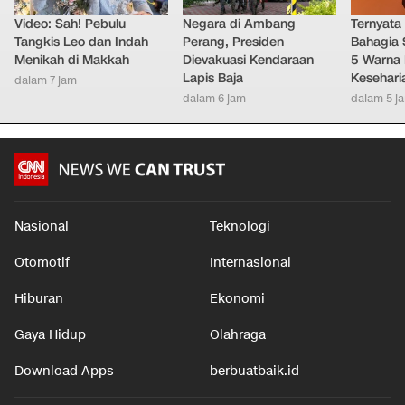
Video: Sah! Pebulu
Negara di Ambang
Ternyata
Tangkis Leo dan Indah
Perang, Presiden
Bahagia 
Menikah di Makkah
Dievakuasi Kendaraan
5 Warna 
Lapis Baja
Kesehari
dalam 7 jam
dalam 6 jam
dalam 5 j
Nasional
Teknologi
Otomotif
Internasional
Hiburan
Ekonomi
Gaya Hidup
Olahraga
Download Apps
berbuatbaik.id