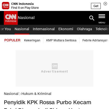
CNN Indonesia
Get
Find it on Play Store
Nasional
MENU
For You
Nasional
Internasional
Ekonomi
Olahraga
Teknolo
POPULER
Kekeringan
KMP Mutiara Sentosa
Febrie Adriansyah
Nasional
Hukum & Kriminal
Penyidik KPK Rossa Purbo Kecam