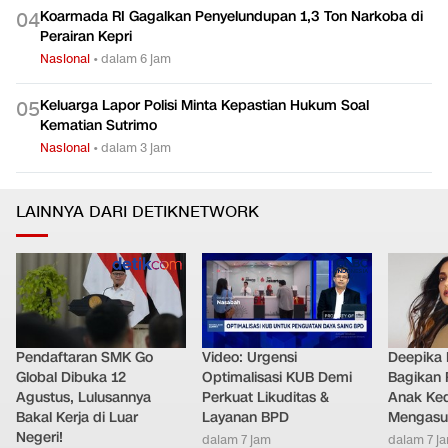
Koarmada RI Gagalkan Penyelundupan 1,3 Ton Narkoba di
0
4
Perairan Kepri
Nasional
•
dalam 6 jam
Keluarga Lapor Polisi Minta Kepastian Hukum Soal
0
5
Kematian Sutrimo
Nasional
•
dalam 3 jam
LAINNYA DARI DETIKNETWORK
Pendaftaran SMK Go
Video: Urgensi
Deepika
Global Dibuka 12
Optimalisasi KUB Demi
Bagikan 
Agustus, Lulusannya
Perkuat Likuditas &
Anak Ke
Bakal Kerja di Luar
Layanan BPD
Mengasu
Negeri!
dalam 7 jam
dalam 7 j