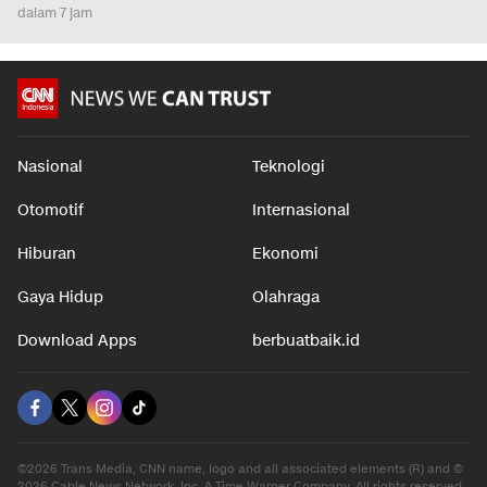
dalam 7 jam
Nasional
Teknologi
Otomotif
Internasional
Hiburan
Ekonomi
Gaya Hidup
Olahraga
Download Apps
berbuatbaik.id
©2026 Trans Media, CNN name, logo and all associated elements (R) and ©
2026 Cable News Network, Inc. A Time Warner Company. All rights reserved.