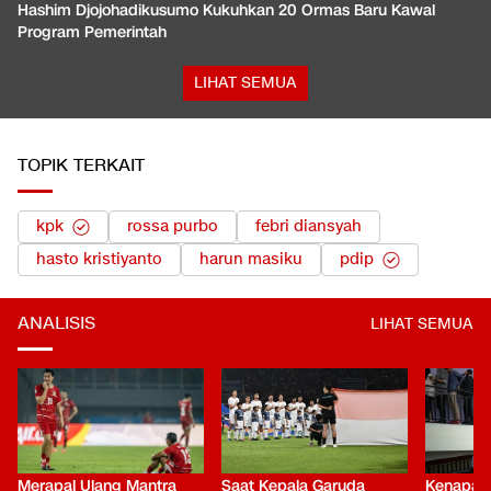
Hashim Djojohadikusumo Kukuhkan 20 Ormas Baru Kawal
Program Pemerintah
LIHAT SEMUA
TOPIK TERKAIT
kpk
rossa purbo
febri diansyah
hasto kristiyanto
harun masiku
pdip
ANALISIS
LIHAT SEMUA
Merapal Ulang Mantra
Saat Kepala Garuda
Kenapa B