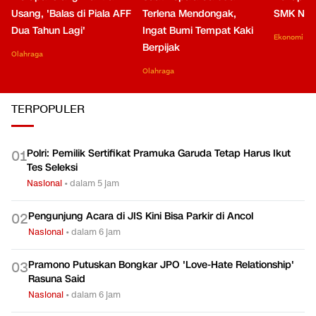
Usang, 'Balas di Piala AFF
Terlena Mendongak,
SMK Nga
Dua Tahun Lagi'
Ingat Bumi Tempat Kaki
Ekonomi
Berpijak
Olahraga
Olahraga
TERPOPULER
Polri: Pemilik Sertifikat Pramuka Garuda Tetap Harus Ikut
0
1
Tes Seleksi
Nasional
•
dalam 5 jam
Pengunjung Acara di JIS Kini Bisa Parkir di Ancol
0
2
Nasional
•
dalam 6 jam
Pramono Putuskan Bongkar JPO 'Love-Hate Relationship'
0
3
Rasuna Said
Nasional
•
dalam 6 jam