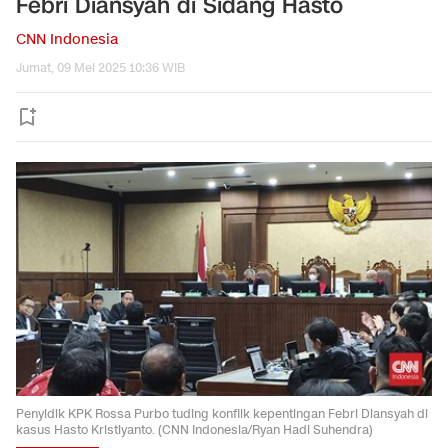
Febri Diansyah di Sidang Hasto
CNN Indonesia
Jumat, 09 Mei 2025 10:36 WIB
Penyidik KPK Rossa Purbo tuding konflik kepentingan Febri Diansyah di
kasus Hasto Kristiyanto. (CNN Indonesia/Ryan Hadi Suhendra)