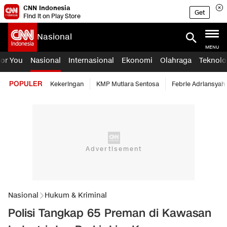
CNN Indonesia
Get
Find it on Play Store
Nasional
MENU
For You
Nasional
Internasional
Ekonomi
Olahraga
Teknolo
POPULER
Kekeringan
KMP Mutiara Sentosa
Febrie Adriansyah
Nasional
Hukum & Kriminal
Polisi Tangkap 65 Preman di Kawasan