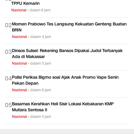
TPPU Kemarin
Nasional
•
dalam 6 jam
Momen Prabowo Tes Langsung Kekuatan Genteng Buatan
0
2
BRIN
Nasional
•
dalam 4 jam
Dinsos Sulsel: Rekening Bansos Dipakai Judol Terbanyak
0
3
Ada di Makassar
Nasional
•
dalam 5 jam
Polisi Periksa Bigmo soal Ajak Anak Promo Vape Senin
0
4
Pekan Depan
Nasional
•
dalam 6 jam
Basarnas Kerahkan Heli Sisir Lokasi Kebakaran KMP
0
5
Mutiara Sentosa II
Nasional
•
dalam 5 jam