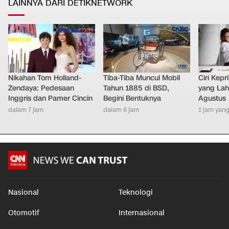
LAINNYA DARI DETIKNETWORK
Nikahan Tom Holland-
Tiba-Tiba Muncul Mobil
Ciri Kep
Zendaya: Pedesaan
Tahun 1885 di BSD,
yang Lahi
Inggris dan Pamer Cincin
Begini Bentuknya
Agustus
dalam 7 jam
dalam 6 jam
1 jam yang
Nasional
Teknologi
Otomotif
Internasional