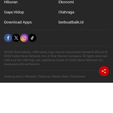
Hiburan
Ekonomi
Gaya Hidup
Olahraga
Download Apps
berbuatbaik.id
©2026 Trans Media, CNN name, logo and all associated elements (R) and ©
2026 Cable News Network, Inc. A Time Warner Company. All rights reserved.
CNN and the CNN logo are registered marks of Cable News Network, Inc.,
displayed with permission.
Tentang Kami
|
Redaksi
|
Pedoman Media Siber
|
Disclaimer