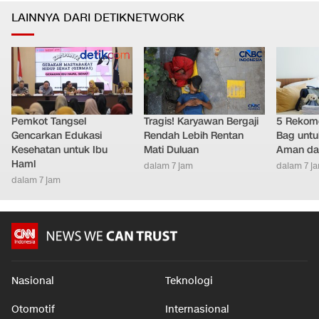
LAINNYA DARI DETIKNETWORK
Pemkot Tangsel
Tragis! Karyawan Bergaji
5 Rekome
Gencarkan Edukasi
Rendah Lebih Rentan
Bag untu
Kesehatan untuk Ibu
Mati Duluan
Aman da
Haml
dalam 7 jam
dalam 7 j
dalam 7 jam
Nasional
Teknologi
Otomotif
Internasional