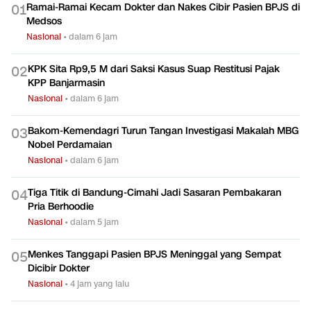
Ramai-Ramai Kecam Dokter dan Nakes Cibir Pasien BPJS di
0
1
Medsos
Nasional
•
dalam 6 jam
KPK Sita Rp9,5 M dari Saksi Kasus Suap Restitusi Pajak
0
2
KPP Banjarmasin
Nasional
•
dalam 6 jam
Bakom-Kemendagri Turun Tangan Investigasi Makalah MBG
0
3
Nobel Perdamaian
Nasional
•
dalam 6 jam
Tiga Titik di Bandung-Cimahi Jadi Sasaran Pembakaran
0
4
Pria Berhoodie
Nasional
•
dalam 5 jam
Menkes Tanggapi Pasien BPJS Meninggal yang Sempat
0
5
Dicibir Dokter
Nasional
•
4 jam yang lalu