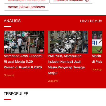
meme jokowi prabowo
ANALISIS
LIHAT SEMUA
Membaca Arah Ekonomi
PMI Pulih, Mampukah
Masih Be
RI usai Melaju 5,29
Industri Kembali Jadi
di Piala
Persen di Kuartal II 2026
Mesin Penyerap Tenaga
Olahraga
Kerja?
Ekonomi
Ekonomi
TERPOPULER