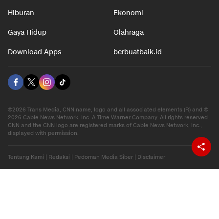
Hiburan
Ekonomi
Gaya Hidup
Olahraga
Download Apps
berbuatbaik.id
©2026 Trans Media, CNN name, logo and all associated elements (R) and ©
2026 Cable News Network, Inc. A Time Warner Company. All rights reserved.
CNN and the CNN logo are registered marks of Cable News Network, Inc.,
displayed with permission.
Tentang Kami
|
Redaksi
|
Pedoman Media Siber
|
Disclaimer