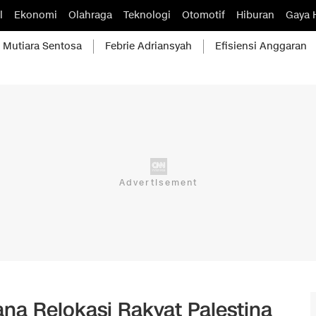
l
Ekonomi
Olahraga
Teknologi
Otomotif
Hiburan
Gaya 
Mutiara Sentosa
Febrie Adriansyah
Efisiensi Anggaran
na Relokasi Rakyat Palestina