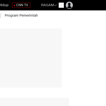
Hidup
CNN TV
RAGAM
Program Pemerintah