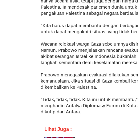
hanya secara fisik, tetapi juga dengan harga d
Palestina. Ia mendesak parlemen dunia unt
pengakuan Palestina sebagai negara berdaula
"Kita harus dapat membantu dengan berbagai 
untuk dapat mengakhiri situasi yang tidak be
Wacana relokasi warga Gaza sebelumnya dis
Namun, Prabowo menjelaskan rencana evakuas
akibat serangan Israel ke Indonesia bukanlah
langkah sementara demi keselamatan mereka
Prabowo menegaskan evakuasi dilakukan sem
kemanusiaan. Jika situasi di Gaza kembali ko
dikembalikan ke Palestina.
"Tidak, tidak, tidak. Kita ini untuk membantu,
menghadiri Antalya Diplomacy Forum di Kota A
dikutip dari Antara.
Lihat Juga :