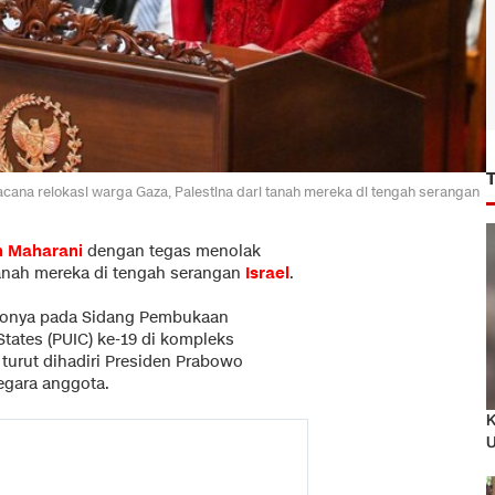
ana relokasi warga Gaza, Palestina dari tanah mereka di tengah serangan
n Maharani
dengan tegas menolak
anah mereka di tengah serangan
Israel
.
atonya pada Sidang Pembukaan
States (PUIC) ke-19 di kompleks
t turut dihadiri Presiden Prabowo
egara anggota.
K
U