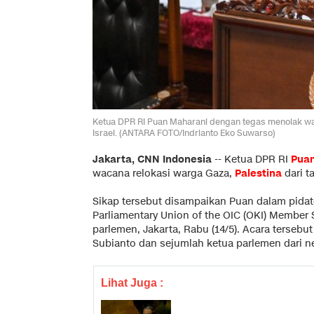
Ketua DPR RI Puan Maharani dengan tegas menolak wac
Israel. (ANTARA FOTO/Indrianto Eko Suwarso)
Jakarta, CNN Indonesia
--
Ketua DPR RI
Pua
wacana relokasi warga Gaza,
Palestina
dari t
Sikap tersebut disampaikan Puan dalam pid
Parliamentary Union of the OIC (OKI) Member 
parlemen, Jakarta, Rabu (14/5). Acara tersebu
Subianto dan sejumlah ketua parlemen dari n
Lihat Juga :