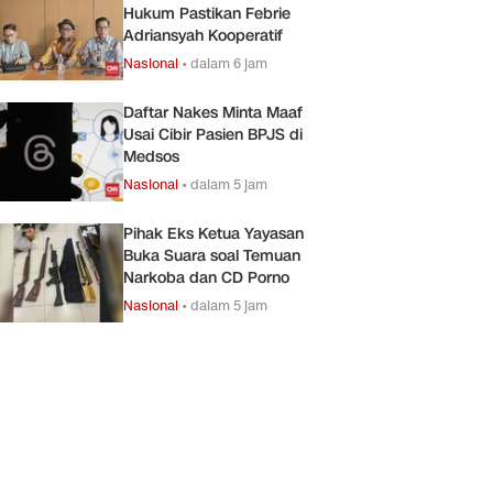
Hukum Pastikan Febrie
Adriansyah Kooperatif
Nasional
•
dalam 6 jam
Daftar Nakes Minta Maaf
Usai Cibir Pasien BPJS di
Medsos
Nasional
•
dalam 5 jam
Pihak Eks Ketua Yayasan
Buka Suara soal Temuan
Narkoba dan CD Porno
Nasional
•
dalam 5 jam