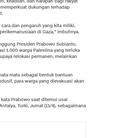
iri, keadilan, dan harapan bagi rakyat
uk memperkuat dukungan terhadap
t.
cara dan pengaruh yang kita miliki,
rperikemanusiaan di Gaza," imbuhnya.
inggung Presiden Prabowo Subianto.
i 1.000 warga Palestina yang terluka
 upaya relokasi permanen, melainkan
.
ata-mata sebagai bentuk bantuan
ndusif, para warga yang dievakuasi akan
" kata Prabowo saat ditemui usai
ntalya, Turki, Jumat (11/4), sebagaimana