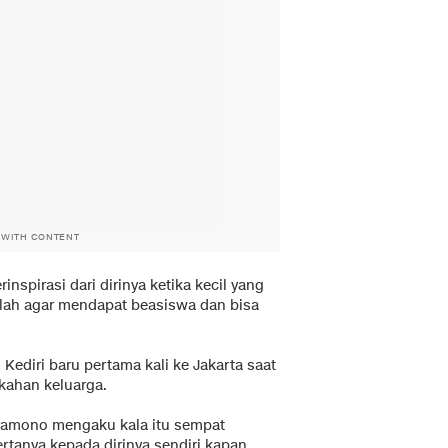
 WITH CONTENT
nspirasi dari dirinya ketika kecil yang
kolah agar mendapat beasiswa dan bisa
i Kediri baru pertama kali ke Jakarta saat
ikahan keluarga.
ramono mengaku kala itu sempat
ertanya kepada dirinya sendiri kapan