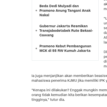
a
Beda Dedi Mulyadi dan
me
Pramono Anung Tangani Anak
Nakal
"
u
Gubernur Jakarta Resmikan
se
Transjabodetabek Rute Bekasi-
d
Cawang
A
la
Pramono Kebut Pembangunan
MCK di 55 RW Kumuh Jakarta
D
p
d
m
Ia juga menjanjikan akan memberikan beasisw
mahasiswa penerima KJMU jika memiliki IPK y
"Kenapa ini dilakukan? Enggak mungkin memo
orang tidak kemudian kita berikan kesempata
tingginya," tutur dia.