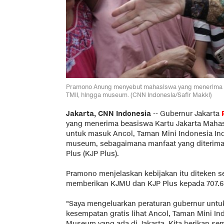
Pramono Anung menyebut mahasiswa yang menerima be
TMII, hingga museum. (CNN Indonesia/Safir Makki)
Jakarta, CNN Indonesia
--
Gubernur Jakarta
yang menerima beasiswa Kartu Jakarta Maha
untuk masuk Ancol, Taman Mini Indonesia Ind
museum, sebagaimana manfaat yang diterima 
Plus (KJP Plus).
Pramono menjelaskan kebijakan itu diteken se
memberikan KJMU dan KJP Plus kepada 707.6
"Saya mengeluarkan peraturan gubernur untuk
kesempatan gratis lihat Ancol, Taman Mini I
Museum yang ada di Jakarta. Kita berikan se