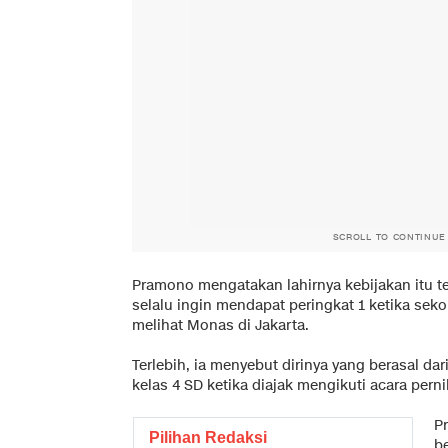
SCROLL TO CONTINUE
Pramono mengatakan lahirnya kebijakan itu teri
selalu ingin mendapat peringkat 1 ketika se
melihat Monas di Jakarta.
Terlebih, ia menyebut dirinya yang berasal dar
kelas 4 SD ketika diajak mengikuti acara pern
P
Pilihan Redaksi
b