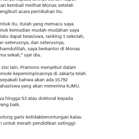
kan kembali melihat Monas setelah
ngikuti acara pernikahan itu.
Untuk itu, itulah yang memacu saya
ntuk kemudian mudah-mudahan saya
lalu dapat beasiswa, ranking 1 sekolah,
an seterusnya, dan seterusnya,
lhamdulillah, saya berkantor di Monas
ma sekali," ujar dia.
i sisi lain, Pramono menyebut dalam
eriode kepemimpinannya di Jakarta telah
isepakati bahwa akan ada 15.792
ahasiswa yang akan menerima KJMU.
a hingga S3 atau doktoral kepada
ang baik.
tong garis ketidakberuntungan kalau
n untuk meraih pendidikan setinggi-