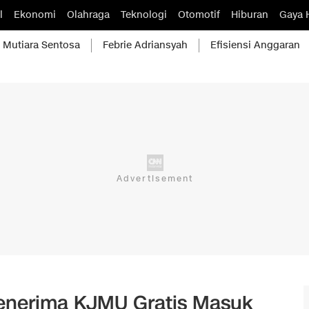
l
Ekonomi
Olahraga
Teknologi
Otomotif
Hiburan
Gaya 
Mutiara Sentosa
Febrie Adriansyah
Efisiensi Anggaran
enerima KJMU Gratis Masuk