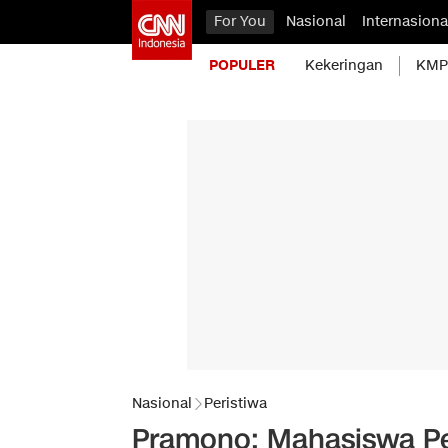
For You
Nasional
Internasiona
POPULER
Kekeringan
KMP 
Nasional
Peristiwa
Pramono: Mahasiswa P