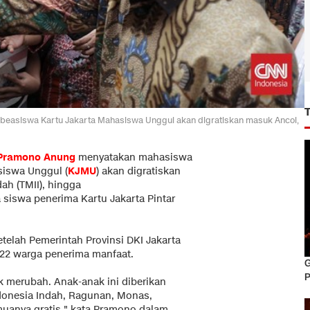
asiswa Kartu Jakarta Mahasiswa Unggul akan digratiskan masuk Ancol,
Pramono Anung
menyatakan mahasiswa
siswa Unggul (
KJMU
) akan digratiskan
ah (TMII), hingga
siswa penerima Kartu Jakarta Pintar
telah Pemerintah Provinsi DKI Jakarta
22 warga penerima manfaat.
G
P
 merubah. Anak-anak ini diberikan
ndonesia Indah, Ragunan, Monas,
muanya gratis," kata Pramono dalam