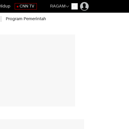
Hidup
CNN TV
RAGAM
Program Pemerintah