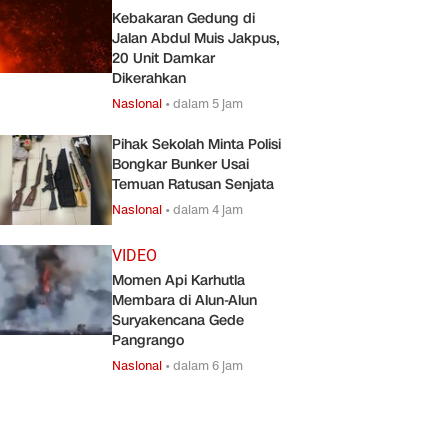
Kebakaran Gedung di
Jalan Abdul Muis Jakpus,
20 Unit Damkar
Dikerahkan
Nasional
•
dalam 5 jam
Pihak Sekolah Minta Polisi
Bongkar Bunker Usai
Temuan Ratusan Senjata
Nasional
•
dalam 4 jam
VIDEO
Momen Api Karhutla
Membara di Alun-Alun
Suryakencana Gede
Pangrango
Nasional
•
dalam 6 jam