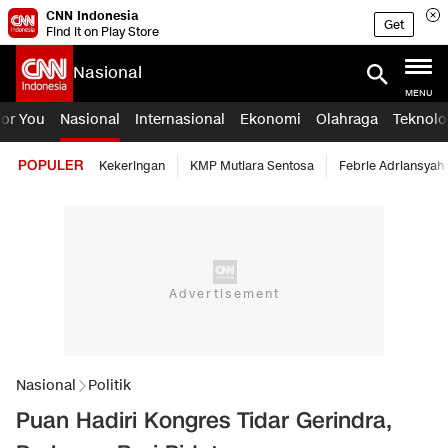
CNN Indonesia
Get
Find it on Play Store
Nasional
MENU
For You
Nasional
Internasional
Ekonomi
Olahraga
Teknolo
POPULER
Kekeringan
KMP Mutiara Sentosa
Febrie Adriansyah
Nasional
Politik
Puan Hadiri Kongres Tidar Gerindra,