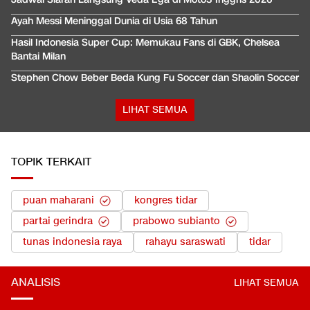
Ayah Messi Meninggal Dunia di Usia 68 Tahun
Hasil Indonesia Super Cup: Memukau Fans di GBK, Chelsea
Bantai Milan
Stephen Chow Beber Beda Kung Fu Soccer dan Shaolin Soccer
LIHAT SEMUA
TOPIK TERKAIT
puan maharani
kongres tidar
partai gerindra
prabowo subianto
tunas indonesia raya
rahayu saraswati
tidar
ANALISIS
LIHAT SEMUA