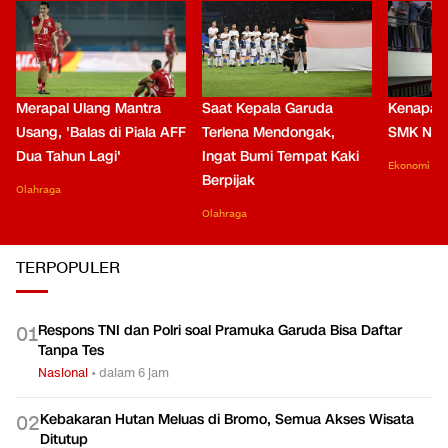
Merapal Ulang Mantra
Saat Kepala Garuda
Kenapa B
Usang, 'Balas di Piala AFF
Terlena Mendongak,
SMK Nga
Dua Tahun Lagi'
Ingat Bumi Tempat Kaki
Ekonomi
Berpijak
Olahraga
Olahraga
TERPOPULER
Respons TNI dan Polri soal Pramuka Garuda Bisa Daftar
0
1
Tanpa Tes
Nasional
•
dalam 6 jam
Kebakaran Hutan Meluas di Bromo, Semua Akses Wisata
0
2
Ditutup