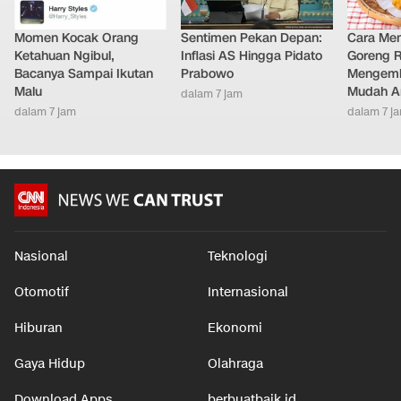
Momen Kocak Orang
Sentimen Pekan Depan:
Cara Me
Ketahuan Ngibul,
Inflasi AS Hingga Pidato
Goreng 
Bacanya Sampai Ikutan
Prabowo
Mengemb
Malu
Mudah An
dalam 7 jam
dalam 7 jam
dalam 7 j
Nasional
Teknologi
Otomotif
Internasional
Hiburan
Ekonomi
Gaya Hidup
Olahraga
Download Apps
berbuatbaik.id