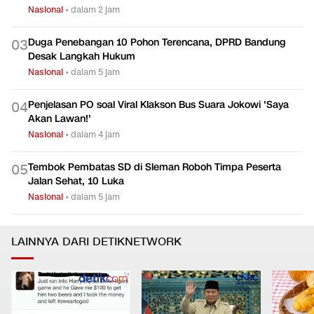
Nasional
•
dalam 2 jam
Duga Penebangan 10 Pohon Terencana, DPRD Bandung
0
3
Desak Langkah Hukum
Nasional
•
dalam 5 jam
Penjelasan PO soal Viral Klakson Bus Suara Jokowi 'Saya
0
4
Akan Lawan!'
Nasional
•
dalam 4 jam
Tembok Pembatas SD di Sleman Roboh Timpa Peserta
0
5
Jalan Sehat, 10 Luka
Nasional
•
dalam 5 jam
LAINNYA DARI DETIKNETWORK