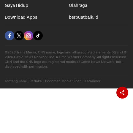
Gaya Hidup
Olahraga
Download Apps
berbuatbaik.id
©2026 Trans Media, CNN name, logo and all associated elements (R) and ©
2026 Cable News Network, Inc. A Time Warner Company. All rights reserved.
CNN and the CNN logo are registered marks of Cable News Network, Inc.,
displayed with permission.
Tentang Kami
|
Redaksi
|
Pedoman Media Siber
|
Disclaimer