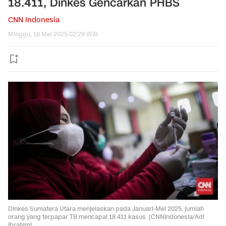
18.411, Dinkes Gencarkan PHBS
CNN Indonesia
Minggu, 18 Mei 2025 02:29 WIB
Dinkes Sumatera Utara menjelaskan pada Januari-Mei 2025, jumlah
orang yang terpapar TB mencapai 18.411 kasus. (CNNIndonesia/Adi
Ibrahim)