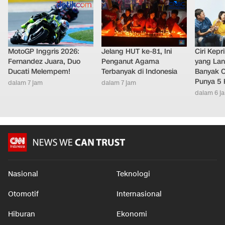
MotoGP Inggris 2026:
Jelang HUT ke-81, Ini
Ciri Kep
Fernandez Juara, Duo
Penganut Agama
yang Lan
Ducati Melempem!
Terbanyak di Indonesia
Banyak O
Punya 5 
dalam 7 jam
dalam 7 jam
dalam 6 j
Nasional
Teknologi
Otomotif
Internasional
Hiburan
Ekonomi