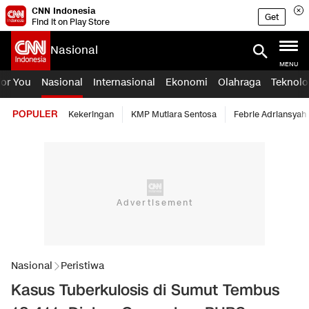
CNN Indonesia
Get
Find it on Play Store
Nasional
MENU
For You
Nasional
Internasional
Ekonomi
Olahraga
Teknolo
POPULER
Kekeringan
KMP Mutiara Sentosa
Febrie Adriansyah
Nasional
Peristiwa
Kasus Tuberkulosis di Sumut Tembus