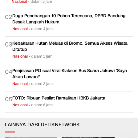
Nasional
•
dalam 5 jam
Duga Penebangan 10 Pohon Terencana, DPRD Bandung
0
2
Desak Langkah Hukum
Nasional
•
dalam 4 jam
Kebakaran Hutan Meluas di Bromo, Semua Akses Wisata
0
3
Ditutup
Nasional
•
dalam 1 jam
Penjelasan PO soal Viral Klakson Bus Suara Jokowi 'Saya
0
4
Akan Lawan!'
Nasional
•
dalam 3 jam
FOTO: Ribuan Pesilat Ramaikan HBKB Jakarta
0
5
Nasional
•
dalam 6 jam
LAINNYA DARI DETIKNETWORK