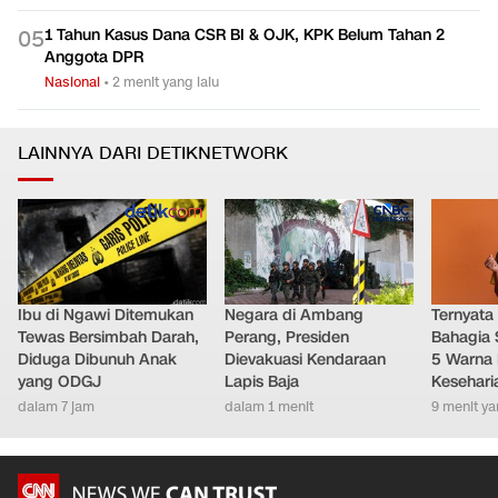
1 Tahun Kasus Dana CSR BI & OJK, KPK Belum Tahan 2
0
5
Anggota DPR
Nasional
•
2 menit yang lalu
LAINNYA DARI DETIKNETWORK
Ibu di Ngawi Ditemukan
Negara di Ambang
Ternyata
Tewas Bersimbah Darah,
Perang, Presiden
Bahagia 
Diduga Dibunuh Anak
Dievakuasi Kendaraan
5 Warna 
yang ODGJ
Lapis Baja
Kesehari
dalam 7 jam
dalam 1 menit
9 menit ya