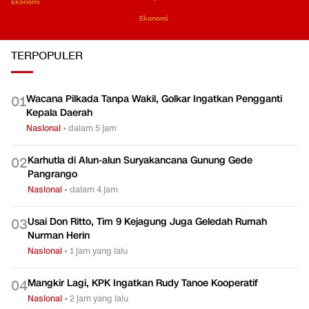
Ekonomi
Ekonomi
TERPOPULER
Wacana Pilkada Tanpa Wakil, Golkar Ingatkan Pengganti
0
1
Kepala Daerah
Nasional
•
dalam 5 jam
Karhutla di Alun-alun Suryakancana Gunung Gede
0
2
Pangrango
Nasional
•
dalam 4 jam
Usai Don Ritto, Tim 9 Kejagung Juga Geledah Rumah
0
3
Nurman Herin
Nasional
•
1 jam yang lalu
Mangkir Lagi, KPK Ingatkan Rudy Tanoe Kooperatif
0
4
Nasional
•
2 jam yang lalu