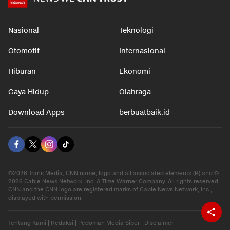
Nasional
Teknologi
Otomotif
Internasional
Hiburan
Ekonomi
Gaya Hidup
Olahraga
Download Apps
berbuatbaik.id
©2026 Trans Media, CNN name, logo and all associated elements (R) and ©
2026 Cable News Network, Inc. A Time Warner Company. All rights reserved.
CNN and the CNN logo are registered marks of Cable News Network, Inc.,
displayed with permission.
Tentang Kami
|
Redaksi
|
Pedoman Media Siber
|
Disclaimer