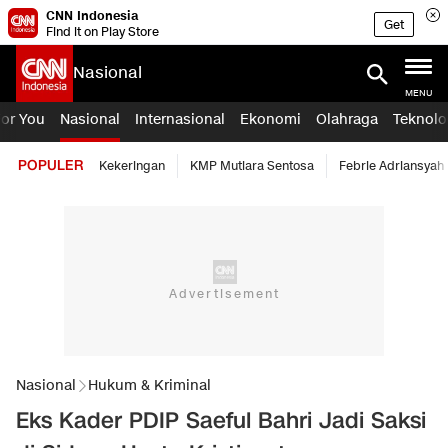
CNN Indonesia
Get
Find it on Play Store
Nasional
MENU
For You
Nasional
Internasional
Ekonomi
Olahraga
Teknolo
POPULER
Kekeringan
KMP Mutiara Sentosa
Febrie Adriansyah
Nasional
Hukum & Kriminal
Eks Kader PDIP Saeful Bahri Jadi Saksi