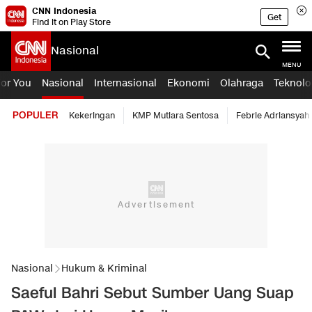
CNN Indonesia
Get
Find it on Play Store
Nasional
MENU
For You
Nasional
Internasional
Ekonomi
Olahraga
Teknolo
POPULER
Kekeringan
KMP Mutiara Sentosa
Febrie Adriansyah
Nasional
Hukum & Kriminal
Saeful Bahri Sebut Sumber Uang Suap