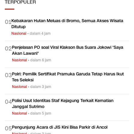
TERPOPULER
Kebakaran Hutan Meluas di Bromo, Semua Akses Wisata
0
1
Ditutup
Nasional
•
dalam 4 jam
Penjelasan PO soal Viral Klakson Bus Suara Jokowi 'Saya
0
2
Akan Lawan!'
Nasional
•
dalam 6 jam
Polri: Pemilik Sertifikat Pramuka Garuda Tetap Harus Ikut
0
3
Tes Seleksi
Nasional
•
dalam 3 jam
Polisi Usut Identitas Staf Kejagung Terkait Kematian
0
4
Janggal Sutrimo
Nasional
•
dalam 5 jam
Pengunjung Acara di JIS Kini Bisa Parkir di Ancol
0
5
Nasional
•
dalam 3 jam