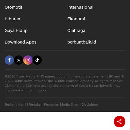
Otomotif
Internasional
Hiburan
Ekonomi
Gaya Hidup
Olahraga
Download Apps
berbuatbaik.id
©2026 Trans Media, CNN name, logo and all associated elements (R) and ©
2026 Cable News Network, Inc. A Time Warner Company. All rights reserved.
CNN and the CNN logo are registered marks of Cable News Network, Inc.,
displayed with permission.
Tentang Kami
|
Redaksi
|
Pedoman Media Siber
|
Disclaimer