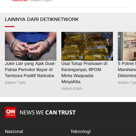
LAINNYA DARI DETIKNETWORK
Jukir Liar yang Ajak Duel-
Usai Tutup Produsen di
5 Potret
Paksa Pemotor Bayar di
Karanganyar, BPOM
Marshand
Tambora Positif Narkoba
Minta Waspadai
Didomina
MinyaKita
dalam 7 jam
dalam 7 j
dalam 6 jam
Nasional
Teknologi