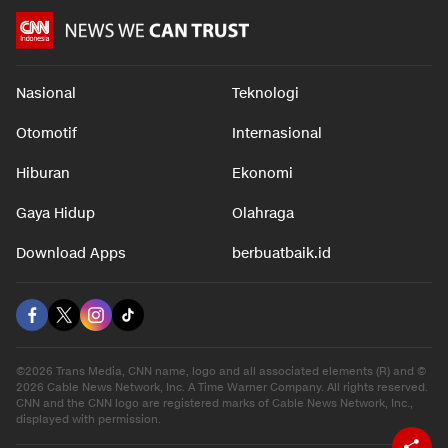
Nasional
Teknologi
Otomotif
Internasional
Hiburan
Ekonomi
Gaya Hidup
Olahraga
Download Apps
berbuatbaik.id
©2026 Trans Media, CNN name, logo and all associated elements (R) and ©
2026 Cable News Network, Inc. A Time Warner Company. All rights reserved.
CNN and the CNN logo are registered marks of Cable News Network, Inc.,
displayed with permission.