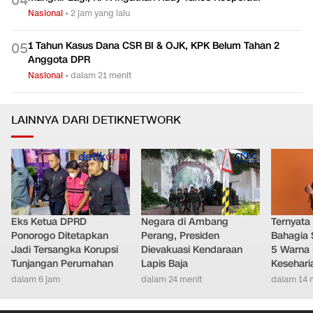
0
4
Nasional
•
2 jam yang lalu
1 Tahun Kasus Dana CSR BI & OJK, KPK Belum Tahan 2
0
5
Anggota DPR
Nasional
•
dalam 21 menit
LAINNYA DARI DETIKNETWORK
Eks Ketua DPRD
Negara di Ambang
Ternyata
Ponorogo Ditetapkan
Perang, Presiden
Bahagia 
Jadi Tersangka Korupsi
Dievakuasi Kendaraan
5 Warna 
Tunjangan Perumahan
Lapis Baja
Kesehari
dalam 6 jam
dalam 24 menit
dalam 14 