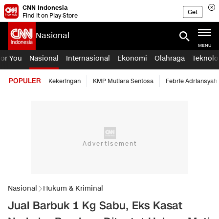
CNN Indonesia
Get
Find it on Play Store
Nasional
MENU
For You
Nasional
Internasional
Ekonomi
Olahraga
Teknolo
POPULER
Kekeringan
KMP Mutiara Sentosa
Febrie Adriansyah
Nasional
Hukum & Kriminal
Jual Barbuk 1 Kg Sabu, Eks Kasat