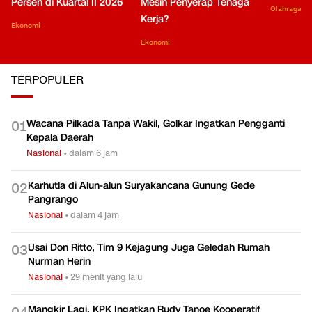
Persen di Kuartal II 2026
Mesin Penyerap Tenaga
Olahraga
Kerja?
Ekonomi
Ekonomi
TERPOPULER
Wacana Pilkada Tanpa Wakil, Golkar Ingatkan Pengganti
0
1
Kepala Daerah
Nasional
•
dalam 6 jam
Karhutla di Alun-alun Suryakancana Gunung Gede
0
2
Pangrango
Nasional
•
dalam 4 jam
Usai Don Ritto, Tim 9 Kejagung Juga Geledah Rumah
0
3
Nurman Herin
Nasional
•
29 menit yang lalu
Mangkir Lagi, KPK Ingatkan Rudy Tanoe Kooperatif