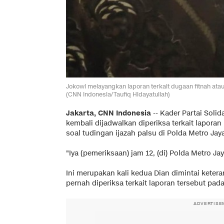
Jokowi melayangkan laporan terkait dugaan fitnah ata
(CNN Indonesia/Taufiq Hidayatullah)
Jakarta, CNN Indonesia
--
Kader Partai Solida
kembali dijadwalkan diperiksa terkait laporan
soal tudingan ijazah palsu di Polda Metro Jaya,
"Iya (pemeriksaan) jam 12, (di) Polda Metro Jay
Ini merupakan kali kedua Dian dimintai ketera
pernah diperiksa terkait laporan tersebut pada
ADVERTISE