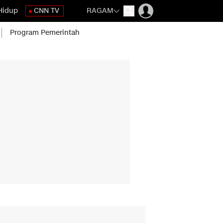
Hidup
CNN TV
RAGAM
Program Pemerintah