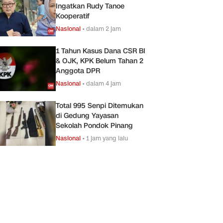
Ingatkan Rudy Tanoe
Kooperatif
Nasional
•
dalam 2 jam
1 Tahun Kasus Dana CSR BI
& OJK, KPK Belum Tahan 2
Anggota DPR
Nasional
•
dalam 4 jam
Total 995 Senpi Ditemukan
di Gedung Yayasan
Sekolah Pondok Pinang
Nasional
•
1 jam yang lalu