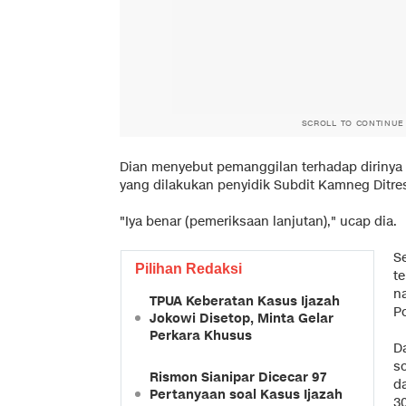
SCROLL TO CONTINUE
Dian menyebut pemanggilan terhadap dirinya 
yang dilakukan penyidik Subdit Kamneg Ditre
"Iya benar (pemeriksaan lanjutan)," ucap dia.
S
Pilihan Redaksi
t
n
TPUA Keberatan Kasus Ijazah
P
Jokowi Disetop, Minta Gelar
Perkara Khusus
D
s
Rismon Sianipar Dicecar 97
d
Pertanyaan soal Kasus Ijazah
30