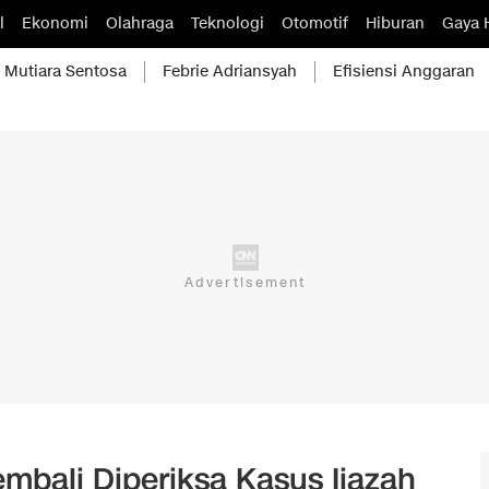
l
Ekonomi
Olahraga
Teknologi
Otomotif
Hiburan
Gaya 
Mutiara Sentosa
Febrie Adriansyah
Efisiensi Anggaran
mbali Diperiksa Kasus Ijazah