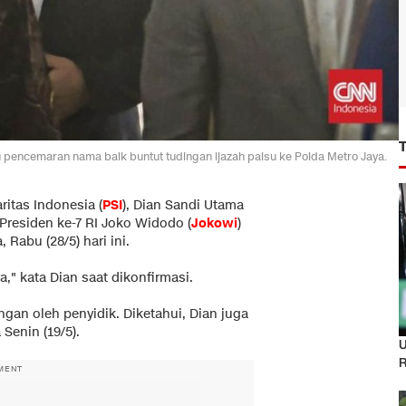
u pencemaran nama baik buntut tudingan ijazah palsu ke Polda Metro Jaya.
ritas Indonesia (
PSI
), Dian Sandi Utama
 Presiden ke-7 RI Joko Widodo (
Jokowi
)
 Rabu (28/5) hari ini.
a," kata Dian saat dikonfirmasi.
ngan oleh penyidik. Diketahui, Dian juga
 Senin (19/5).
U
R
MENT