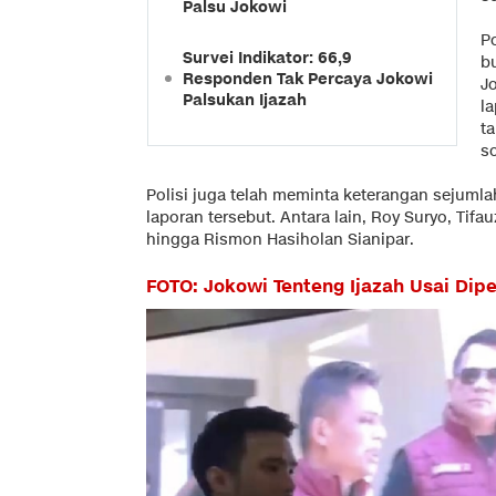
Palsu Jokowi
P
Survei Indikator: 66,9
bu
Responden Tak Percaya Jokowi
J
Palsukan Ijazah
la
t
so
Polisi juga telah meminta keterangan sejumla
laporan tersebut. Antara lain, Roy Suryo, Tifau
hingga Rismon Hasiholan Sianipar.
FOTO: Jokowi Tenteng Ijazah Usai Dip