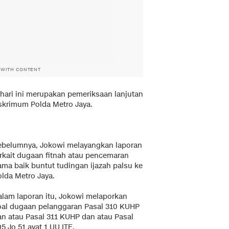
 WITH CONTENT
hari ini merupakan pemeriksaan lanjutan
skrimum Polda Metro Jaya.
ebelumnya, Jokowi melayangkan laporan
erkait dugaan fitnah atau pencemaran
ama baik buntut tudingan ijazah palsu ke
olda Metro Jaya.
alam laporan itu, Jokowi melaporkan
oal dugaan pelanggaran Pasal 310 KUHP
an atau Pasal 311 KUHP dan atau Pasal
5 Jo 51 ayat 1 UU ITE.