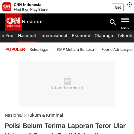
CNN Indonesia
Get
Find it on Play Store
Nasional
MENU
For You
Nasional
Internasional
Ekonomi
Olahraga
Teknolo
POPULER
Kekeringan
KMP Mutiara Sentosa
Febrie Adriansyah
Nasional
Hukum & Kriminal
Polisi Belum Terima Laporan Teror Ular