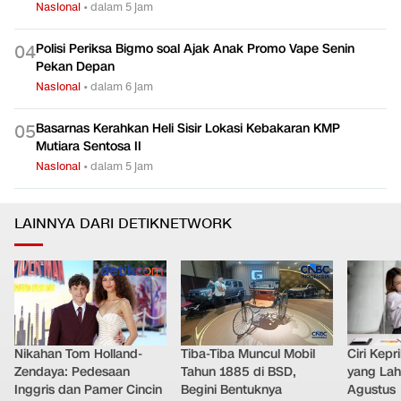
Nasional
•
dalam 5 jam
Polisi Periksa Bigmo soal Ajak Anak Promo Vape Senin
0
4
Pekan Depan
Nasional
•
dalam 6 jam
Basarnas Kerahkan Heli Sisir Lokasi Kebakaran KMP
0
5
Mutiara Sentosa II
Nasional
•
dalam 5 jam
LAINNYA DARI DETIKNETWORK
Nikahan Tom Holland-
Tiba-Tiba Muncul Mobil
Ciri Kep
Zendaya: Pedesaan
Tahun 1885 di BSD,
yang Lahi
Inggris dan Pamer Cincin
Begini Bentuknya
Agustus