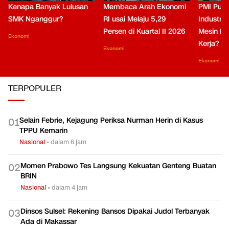
Kenapa Banyak Lulusan
Membaca Arah Ekonomi
PMI Puli
SMK Nganggur?
RI usai Melaju 5,29
Industri 
Persen di Kuartal II 2026
Mesin Pe
Ekonomi
Kerja?
Ekonomi
Ekonomi
TERPOPULER
Selain Febrie, Kejagung Periksa Nurman Herin di Kasus
0
1
TPPU Kemarin
Nasional
•
dalam 6 jam
Momen Prabowo Tes Langsung Kekuatan Genteng Buatan
0
2
BRIN
Nasional
•
dalam 4 jam
Dinsos Sulsel: Rekening Bansos Dipakai Judol Terbanyak
0
3
Ada di Makassar