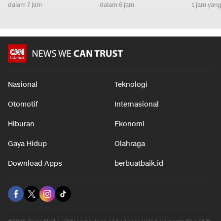
dalam 7 jam
dalam 6 jam
1 jam yang
Nasional
Teknologi
Otomotif
Internasional
Hiburan
Ekonomi
Gaya Hidup
Olahraga
Download Apps
berbuatbaik.id