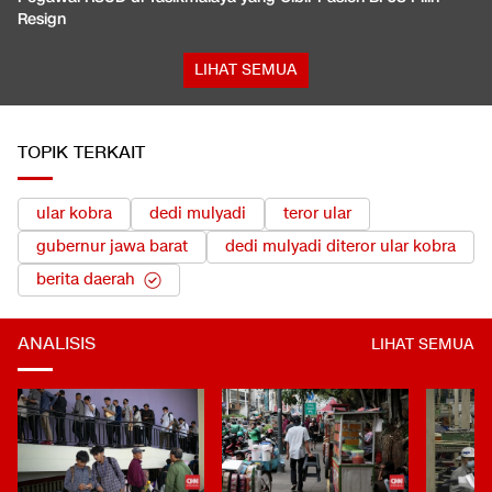
Resign
LIHAT SEMUA
TOPIK TERKAIT
ular kobra
dedi mulyadi
teror ular
gubernur jawa barat
dedi mulyadi diteror ular kobra
berita daerah
ANALISIS
LIHAT SEMUA