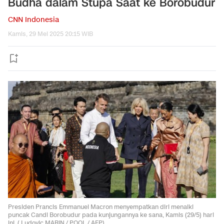
Budha dalam Stupa Saat ke Borobudur
CNN Indonesia
Kamis, 29 Mei 2025 20:15 WIB
Presiden Prancis Emmanuel Macron menyempatkan diri menaiki
puncak Candi Borobudur pada kunjungannya ke sana, Kamis (29/5) hari
ini. ( Ludovic MARIN / POOL / AFP).