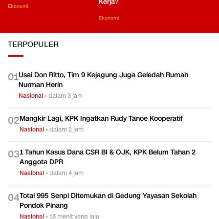
Kerja?
Ekonomi
Ekonomi
TERPOPULER
Usai Don Ritto, Tim 9 Kejagung Juga Geledah Rumah
0
1
Nurman Herin
Nasional
•
dalam 3 jam
Mangkir Lagi, KPK Ingatkan Rudy Tanoe Kooperatif
0
2
Nasional
•
dalam 2 jam
1 Tahun Kasus Dana CSR BI & OJK, KPK Belum Tahan 2
0
3
Anggota DPR
Nasional
•
dalam 4 jam
Total 995 Senpi Ditemukan di Gedung Yayasan Sekolah
0
4
Pondok Pinang
Nasional
•
16 menit yang lalu