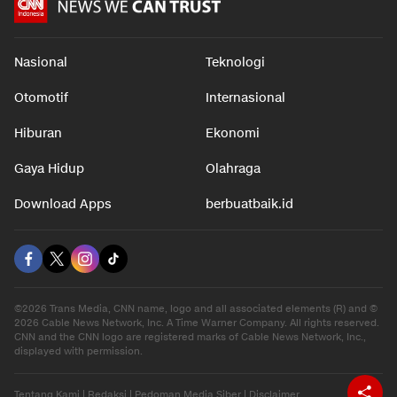
Nasional
Teknologi
Otomotif
Internasional
Hiburan
Ekonomi
Gaya Hidup
Olahraga
Download Apps
berbuatbaik.id
©2026 Trans Media, CNN name, logo and all associated elements (R) and ©
2026 Cable News Network, Inc. A Time Warner Company. All rights reserved.
CNN and the CNN logo are registered marks of Cable News Network, Inc.,
displayed with permission.
Tentang Kami
|
Redaksi
|
Pedoman Media Siber
|
Disclaimer