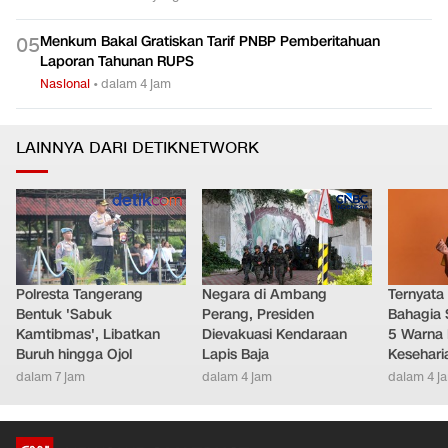
Menkum Bakal Gratiskan Tarif PNBP Pemberitahuan
0
5
Laporan Tahunan RUPS
Nasional
•
dalam 4 jam
LAINNYA DARI DETIKNETWORK
Polresta Tangerang
Negara di Ambang
Ternyata
Bentuk 'Sabuk
Perang, Presiden
Bahagia 
Kamtibmas', Libatkan
Dievakuasi Kendaraan
5 Warna 
Buruh hingga Ojol
Lapis Baja
Kesehari
dalam 7 jam
dalam 4 jam
dalam 4 j