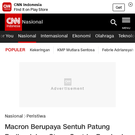
CNN Indonesia
Get
Find it on Play Store
Nasional
MENU
For You
Nasional
Internasional
Ekonomi
Olahraga
Teknolo
POPULER
Kekeringan
KMP Mutiara Sentosa
Febrie Adriansyah
Nasional
Peristiwa
Macron Berupaya Sentuh Patung