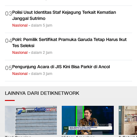
Polisi Usut Identitas Staf Kejagung Terkait Kematian
0
3
Janggal Sutrimo
Nasional
•
dalam 5 jam
Polri: Pemilik Sertifikat Pramuka Garuda Tetap Harus Ikut
0
4
Tes Seleksi
Nasional
•
dalam 2 jam
Pengunjung Acara di JIS Kini Bisa Parkir di Ancol
0
5
Nasional
•
dalam 3 jam
LAINNYA DARI DETIKNETWORK