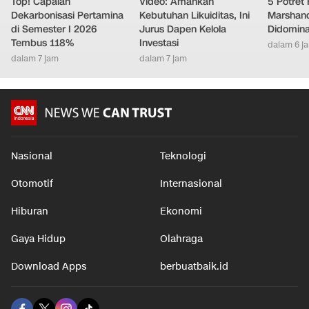
Top! Capaian
Video: Amankan
5 Potret
Dekarbonisasi Pertamina
Kebutuhan Likuiditas, Ini
Marshand
di Semester I 2026
Jurus Dapen Kelola
Didomina
Tembus 118%
Investasi
dalam 6 j
dalam 7 jam
dalam 7 jam
Nasional
Teknologi
Otomotif
Internasional
Hiburan
Ekonomi
Gaya Hidup
Olahraga
Download Apps
berbuatbaik.id