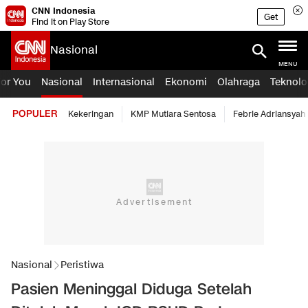
CNN Indonesia
Get
Find it on Play Store
Nasional
MENU
For You
Nasional
Internasional
Ekonomi
Olahraga
Teknolo
POPULER
Kekeringan
KMP Mutiara Sentosa
Febrie Adriansyah
Nasional
Peristiwa
Pasien Meninggal Diduga Setelah