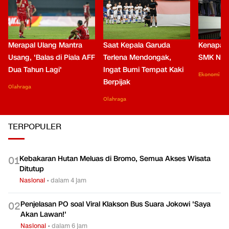
Merapal Ulang Mantra
Saat Kepala Garuda
Kenapa B
Usang, 'Balas di Piala AFF
Terlena Mendongak,
SMK Nga
Dua Tahun Lagi'
Ingat Bumi Tempat Kaki
Ekonomi
Berpijak
Olahraga
Olahraga
TERPOPULER
Kebakaran Hutan Meluas di Bromo, Semua Akses Wisata
0
1
Ditutup
Nasional
•
dalam 4 jam
Penjelasan PO soal Viral Klakson Bus Suara Jokowi 'Saya
0
2
Akan Lawan!'
Nasional
•
dalam 6 jam