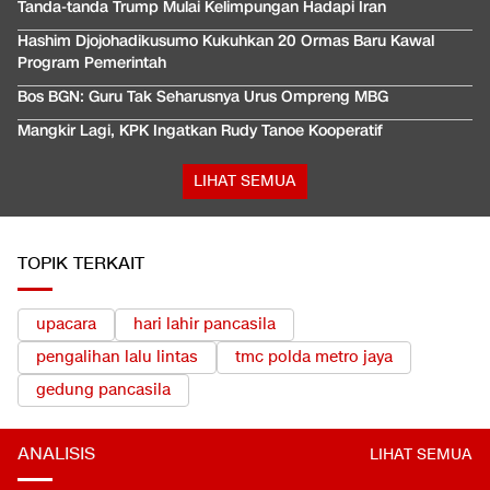
Tanda-tanda Trump Mulai Kelimpungan Hadapi Iran
Hashim Djojohadikusumo Kukuhkan 20 Ormas Baru Kawal
Program Pemerintah
Bos BGN: Guru Tak Seharusnya Urus Ompreng MBG
Mangkir Lagi, KPK Ingatkan Rudy Tanoe Kooperatif
LIHAT SEMUA
TOPIK TERKAIT
upacara
hari lahir pancasila
pengalihan lalu lintas
tmc polda metro jaya
gedung pancasila
ANALISIS
LIHAT SEMUA