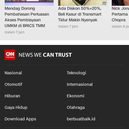
Mendag Dorong
Ada Diskon 50%+20%,
Nick Jon
Pembahasan Perluasan
Beli Kasur di Transmart
Pertama 
Akses Pembiayaan
Tidur Makin Nyenyak
Chopra
UMKM di BRICS TMM
dalam 7 jam
dalam 6 j
dalam 7 jam
Nasional
Teknologi
Otomotif
Internasional
Hiburan
Ekonomi
Gaya Hidup
Olahraga
Download Apps
berbuatbaik.id