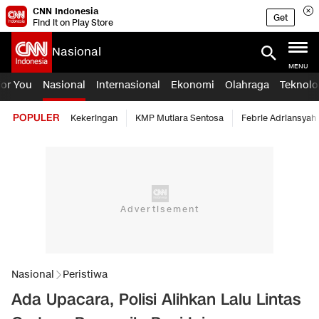
CNN Indonesia
Get
Find it on Play Store
Nasional
MENU
For You
Nasional
Internasional
Ekonomi
Olahraga
Teknolo
POPULER
Kekeringan
KMP Mutiara Sentosa
Febrie Adriansyah
Nasional
Peristiwa
Ada Upacara, Polisi Alihkan Lalu Lintas