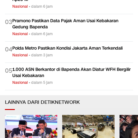
Nasional
•
dalam 6 jam
Pramono Pastikan Data Pajak Aman Usai Kebakaran
0
3
Gedung Bapenda
Nasional
•
dalam 6 jam
Polda Metro Pastikan Kondisi Jakarta Aman Terkendali
0
4
Nasional
•
dalam 3 jam
1.000 ASN Berkantor di Bapenda Akan Diatur WFH Bergilir
0
5
Usai Kebakaran
Nasional
•
dalam 5 jam
LAINNYA DARI DETIKNETWORK