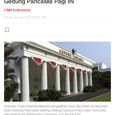
Gedung Pancasila Pagi Ini
CNN Indonesia
Senin, 02 Jun 2025 06:25 WIB
Ilustrasi. Polisi memberlakukan pengalihan arus lalu lintas di sejumlah
jalan Gedung Pancasila seiiring adanya Upacara Hari Lahir Pancasila.
(Rochelimit via Wikimedia Commons (CC BY-SA 3.0))