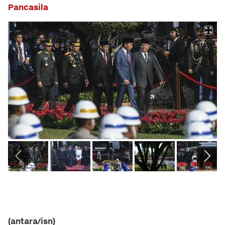
Pancasila
(antara/isn)