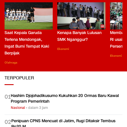
Saat Kepala Garuda
Kenapa Banyak Lulusan
Membaca
Terlena Mendongak,
SMK Nganggur?
RI usai M
Ingat Bumi Tempat Kaki
Persen di
Ekonomi
Berpijak
Ekonomi
Olahraga
TERPOPULER
Hashim Djojohadikusumo Kukuhkan 20 Ormas Baru Kawal
0
1
Program Pemerintah
Nasional
•
dalam 3 jam
Penipuan CPNS Mencuat di Jatim, Rugi Ditaksir Tembus
0
2
Rp20 M