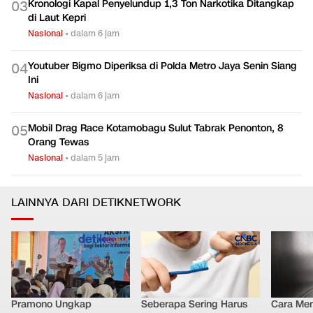
Kronologi Kapal Penyelundup 1,3 Ton Narkotika Ditangkap
0
3
di Laut Kepri
Nasional
•
dalam 6 jam
Youtuber Bigmo Diperiksa di Polda Metro Jaya Senin Siang
0
4
Ini
Nasional
•
dalam 6 jam
Mobil Drag Race Kotamobagu Sulut Tabrak Penonton, 8
0
5
Orang Tewas
Nasional
•
dalam 5 jam
LAINNYA DARI DETIKNETWORK
Pramono Ungkap
Seberapa Sering Harus
Cara Men