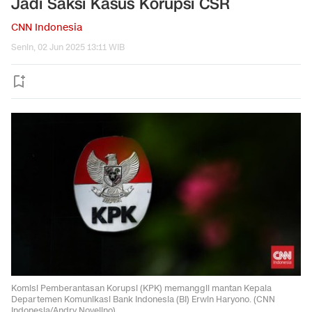
Jadi Saksi Kasus Korupsi CSR
CNN Indonesia
Senin, 02 Jun 2025 13:11 WIB
Komisi Pemberantasan Korupsi (KPK) memanggil mantan Kepala
Departemen Komunikasi Bank Indonesia (BI) Erwin Haryono. (CNN
Indonesia/Andry Novelino)