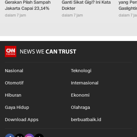
Gerakan Pilah Sampah
Ganti Sikat Gigi? Ini Kata
yang Per
Jakarta Capai 23,14%
Dokter
Gaslighti
dalam 7 jam
dalam 7 jam
dalam 7 j
Nasional
Teknologi
Otomotif
Internasional
Hiburan
Ekonomi
Gaya Hidup
Olahraga
Download Apps
berbuatbaik.id