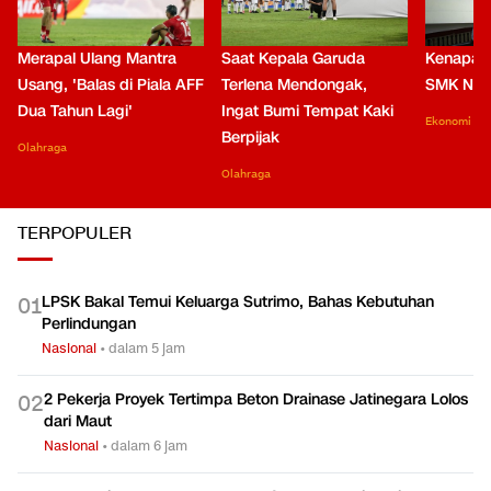
Merapal Ulang Mantra
Saat Kepala Garuda
Kenapa B
Usang, 'Balas di Piala AFF
Terlena Mendongak,
SMK Nga
Dua Tahun Lagi'
Ingat Bumi Tempat Kaki
Ekonomi
Berpijak
Olahraga
Olahraga
TERPOPULER
LPSK Bakal Temui Keluarga Sutrimo, Bahas Kebutuhan
0
1
Perlindungan
Nasional
•
dalam 5 jam
2 Pekerja Proyek Tertimpa Beton Drainase Jatinegara Lolos
0
2
dari Maut
Nasional
•
dalam 6 jam