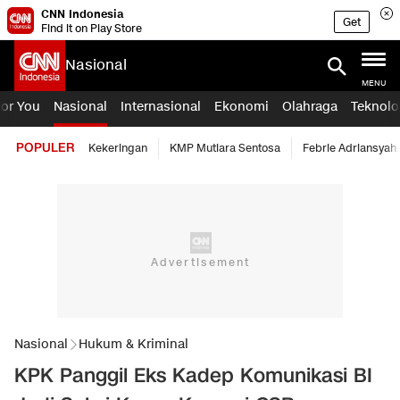
CNN Indonesia
Get
Find it on Play Store
Nasional
MENU
For You
Nasional
Internasional
Ekonomi
Olahraga
Teknolo
POPULER
Kekeringan
KMP Mutiara Sentosa
Febrie Adriansyah
Nasional
Hukum & Kriminal
KPK Panggil Eks Kadep Komunikasi BI