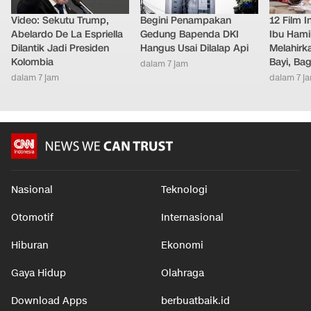
Video: Sekutu Trump,
Begini Penampakan
12 Film 
Abelardo De La Espriella
Gedung Bapenda DKI
Ibu Hami
Dilantik Jadi Presiden
Hangus Usai Dilalap Api
Melahirk
Kolombia
Bayi, Ba
dalam 7 jam
dalam 7 jam
dalam 7 j
Nasional
Teknologi
Otomotif
Internasional
Hiburan
Ekonomi
Gaya Hidup
Olahraga
Download Apps
berbuatbaik.id