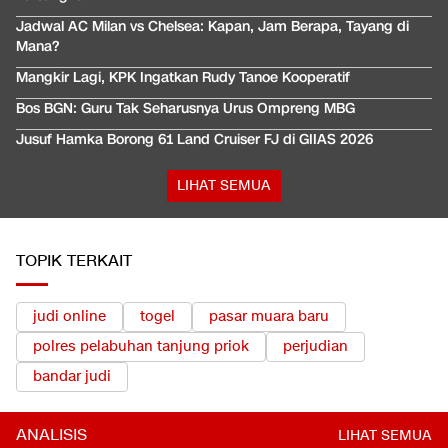
Jadwal AC Milan vs Chelsea: Kapan, Jam Berapa, Tayang di
Mana?
Mangkir Lagi, KPK Ingatkan Rudy Tanoe Kooperatif
Bos BGN: Guru Tak Seharusnya Urus Ompreng MBG
Jusuf Hamka Borong 61 Land Cruiser FJ di GIIAS 2026
LIHAT SEMUA
TOPIK TERKAIT
judi online
togel
pasar muara baru
polres pelabuhan tanjung priok
perjudian
bandar judi
ANALISIS
LIHAT SEMUA