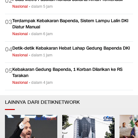
0
2
Nasional
•
dalam 5 jam
Terdampak Kebakaran Bapenda, Sistem Lampu Lalin DKI
0
3
Diatur Manual
Nasional
•
dalam 6 jam
Detik-detik Kebakaran Hebat Lahap Gedung Bapenda DKI
0
4
Nasional
•
dalam 1 jam
Kebakaran Gedung Bapenda, 1 Korban Dilarikan ke RS
0
5
Tarakan
Nasional
•
dalam 4 jam
LAINNYA DARI DETIKNETWORK