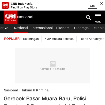
CNN Indonesia
Get
Find it on Play Store
Nasional
MENU
For You
Nasional
Internasional
Ekonomi
Olahraga
Teknolo
POPULER
Kekeringan
KMP Mutiara Sentosa
Febrie Adriansyah
Nasional
Hukum & Kriminal
Gerebek Pasar Muara Baru, Polisi