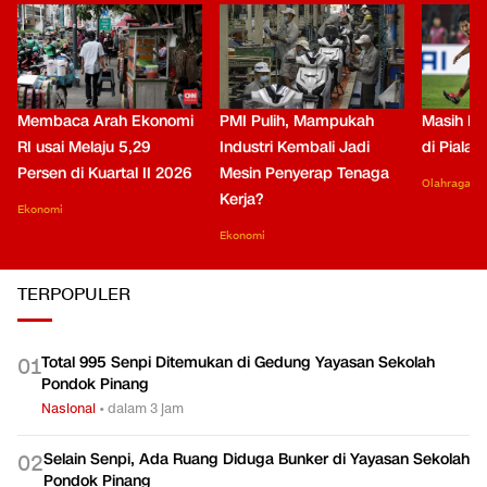
Membaca Arah Ekonomi
PMI Pulih, Mampukah
Masih Be
RI usai Melaju 5,29
Industri Kembali Jadi
di Piala
Persen di Kuartal II 2026
Mesin Penyerap Tenaga
Olahraga
Kerja?
Ekonomi
Ekonomi
TERPOPULER
Total 995 Senpi Ditemukan di Gedung Yayasan Sekolah
0
1
Pondok Pinang
Nasional
•
dalam 3 jam
Selain Senpi, Ada Ruang Diduga Bunker di Yayasan Sekolah
0
2
Pondok Pinang