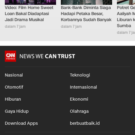
Video: Film Home Sweet
Bank-Bank Diminta Siaga
Potret G
Loan Bakal Diadaptasi
Hadapi Petaka Besar,
Aaliyah 
Jadi Drama Musikal
Korbannya Sudah Banyak
Liburan k
Sumba
dalam 7 jam
dalam 7 jam
dalam 7 j
Nasional
Teknologi
Otomotif
Internasional
Hiburan
Ekonomi
Gaya Hidup
Olahraga
Download Apps
berbuatbaik.id