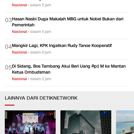
Nasional
•
dalam 5 jam
Hasan Nasbi Duga Makalah MBG untuk Nobel Bukan dari
0
3
Pemerintah
Nasional
•
dalam 5 jam
Mangkir Lagi, KPK Ingatkan Rudy Tanoe Kooperatif
0
4
Nasional
•
dalam 6 jam
Di Sidang, Bos Tambang Akui Beri Uang Rp1 M ke Mantan
0
5
Ketua Ombudsman
Nasional
•
dalam 2 jam
LAINNYA DARI DETIKNETWORK