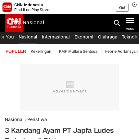
CNN Indonesia
Get
Find it on Play Store
Nasional
MENU
For You
Nasional
Internasional
Ekonomi
Olahraga
Teknolo
POPULER
Kekeringan
KMP Mutiara Sentosa
Febrie Adriansyah
Nasional
Peristiwa
3 Kandang Ayam PT Japfa Ludes