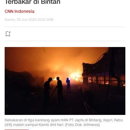
Terbakar di Bintan
CNN Indonesia
Kamis, 05 Jun 2025 10:21 WIB
Kebakaran di tiga kandang ayam milik PT Japfa di Bintang, Kepri, Rabu
(4/6) malam sampai Kamis dini hari. (Foto: Dok. Istimewa)