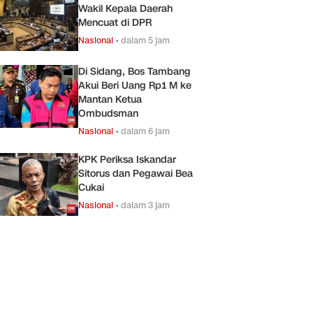
Wakil Kepala Daerah
Mencuat di DPR
Nasional
•
dalam 5 jam
Di Sidang, Bos Tambang
Akui Beri Uang Rp1 M ke
Mantan Ketua
Ombudsman
Nasional
•
dalam 6 jam
KPK Periksa Iskandar
Sitorus dan Pegawai Bea
Cukai
Nasional
•
dalam 3 jam