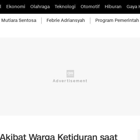
l
Ekonomi
Olahraga
Teknologi
Otomotif
Hiburan
Gaya 
Mutiara Sentosa
Febrie Adriansyah
Program Pemerintah
Akibat Warga Ketiduran saat