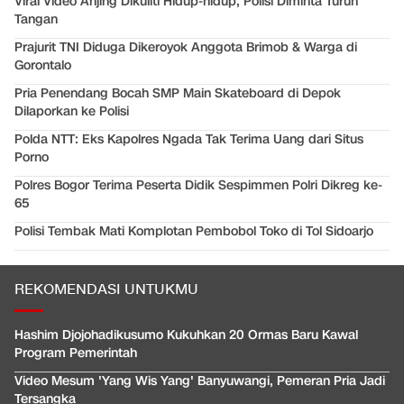
Viral Video Anjing Dikuliti Hidup-hidup, Polisi Diminta Turun
Tangan
Prajurit TNI Diduga Dikeroyok Anggota Brimob & Warga di
Gorontalo
Pria Penendang Bocah SMP Main Skateboard di Depok
Dilaporkan ke Polisi
Polda NTT: Eks Kapolres Ngada Tak Terima Uang dari Situs
Porno
Polres Bogor Terima Peserta Didik Sespimmen Polri Dikreg ke-
65
Polisi Tembak Mati Komplotan Pembobol Toko di Tol Sidoarjo
REKOMENDASI UNTUKMU
Hashim Djojohadikusumo Kukuhkan 20 Ormas Baru Kawal
Program Pemerintah
Video Mesum 'Yang Wis Yang' Banyuwangi, Pemeran Pria Jadi
Tersangka