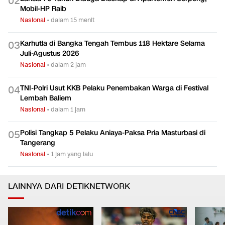
0
2
Mobil-HP Raib
Nasional
•
dalam 15 menit
Karhutla di Bangka Tengah Tembus 118 Hektare Selama
0
3
Juli-Agustus 2026
Nasional
•
dalam 2 jam
TNI-Polri Usut KKB Pelaku Penembakan Warga di Festival
0
4
Lembah Baliem
Nasional
•
dalam 1 jam
Polisi Tangkap 5 Pelaku Aniaya-Paksa Pria Masturbasi di
0
5
Tangerang
Nasional
•
1 jam yang lalu
LAINNYA DARI DETIKNETWORK