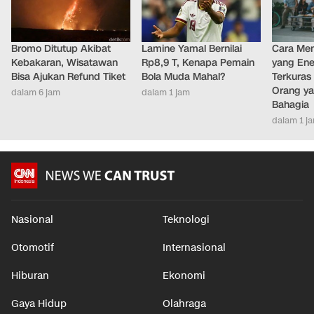
Bromo Ditutup Akibat
Lamine Yamal Bernilai
Cara Men
Kebakaran, Wisatawan
Rp8,9 T, Kenapa Pemain
yang Ene
Bisa Ajukan Refund Tiket
Bola Muda Mahal?
Terkuras
Orang ya
dalam 6 jam
dalam 1 jam
Bahagia
dalam 1 j
Nasional
Teknologi
Otomotif
Internasional
Hiburan
Ekonomi
Gaya Hidup
Olahraga