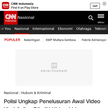
CNN Indonesia
Get
Find it on Play Store
Nasional
MENU
For You
Nasional
Internasional
Ekonomi
Olahraga
Teknolo
POPULER
Kekeringan
KMP Mutiara Sentosa
Febrie Adriansyah
Nasional
Hukum & Kriminal
Polisi Ungkap Penelusuran Awal Video