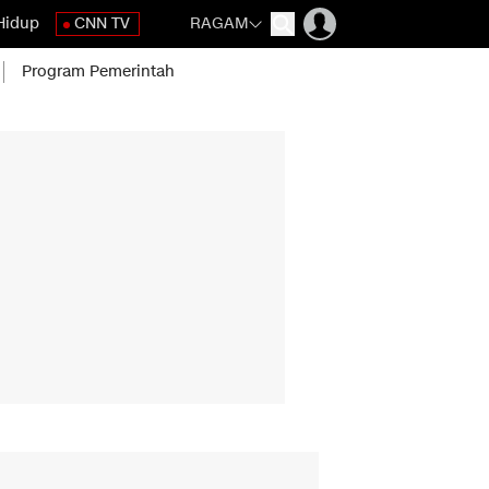
Hidup
CNN TV
RAGAM
Program Pemerintah