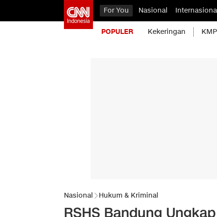
For You
Nasional
Internasiona
POPULER
Kekeringan
KMP 
Nasional
Hukum & Kriminal
RSHS Bandung Ungkap C