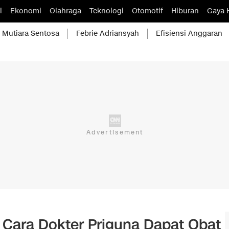
l
Ekonomi
Olahraga
Teknologi
Otomotif
Hiburan
Gaya 
Mutiara Sentosa
Febrie Adriansyah
Efisiensi Anggaran
ara Dokter Priguna Dapat Obat