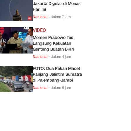
Jakarta Digelar di Monas
Hari Ini
Nasional
•
dalam 7 jam
VIDEO
Momen Prabowo Tes
Langsung Kekuatan
Genteng Buatan BRIN
Nasional
•
dalam 4 jam
FOTO: Dua Pekan Macet
Panjang Jalintim Sumatra
di Palembang-Jambi
Nasional
•
dalam 6 jam