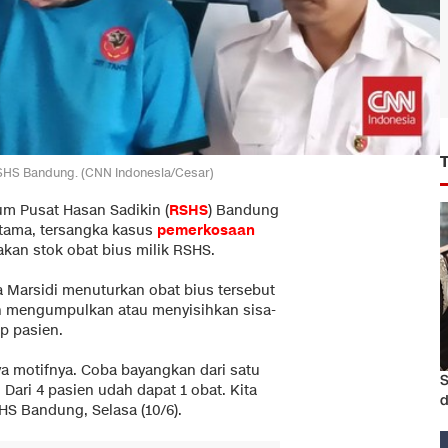
RSHS Bandung. (CNN Indonesia/Cesar)
m Pusat Hasan Sadikin (
RSHS
) Bandung
tama, tersangka kasus
pemerkosaan
an stok obat bius milik RSHS.
 Marsidi menuturkan obat bius tersebut
n mengumpulkan atau menyisihkan sisa-
p pasien.
a motifnya. Coba bayangkan dari satu
S
 Dari 4 pasien udah dapat 1 obat. Kita
d
HS Bandung, Selasa (10/6).