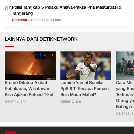
Polisi Tangkap 5 Pelaku Aniaya-Paksa Pria Masturbasi di
0
5
Tangerang
Nasional
•
43 menit yang lalu
LAINNYA DARI DETIKNETWORK
Bromo Ditutup Akibat
Lamine Yamal Bernilai
Cara Men
Kebakaran, Wisatawan
Rp8,9 T, Kenapa Pemain
yang Ene
Bisa Ajukan Refund Tiket
Bola Muda Mahal?
Terkuras
Orang ya
dalam 6 jam
dalam 1 jam
Bahagia
dalam 1 j