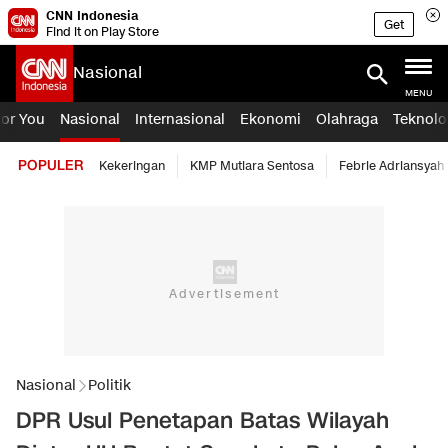
CNN Indonesia
Get
Find it on Play Store
Nasional
MENU
For You
Nasional
Internasional
Ekonomi
Olahraga
Teknolo
POPULER
Kekeringan
KMP Mutiara Sentosa
Febrie Adriansyah
Nasional
Politik
DPR Usul Penetapan Batas Wilayah