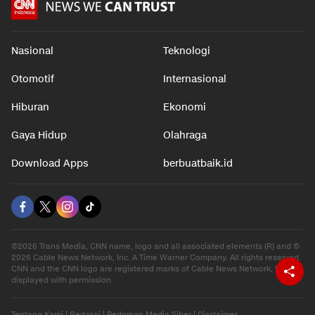
Nasional
Teknologi
Otomotif
Internasional
Hiburan
Ekonomi
Gaya Hidup
Olahraga
Download Apps
berbuatbaik.id
©2026 Trans Media, CNN name, logo and all associated elements (R) and ©
2026 Cable News Network, Inc. A Time Warner Company. All rights reserved.
CNN and the CNN logo are registered marks of Cable News Network, Inc.,
displayed with permission.
Tentang Kami
|
Redaksi
|
Pedoman Media Siber
|
Disclaimer