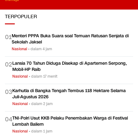
TERPOPULER
Menteri PPPA Buka Suara soal Temuan Ratusan Senjata di
0
1
Sekolah Jaksel
Nasional
•
dalam 4 jam
Lansia 70 Tahun Diduga Disekap di Apartemen Serpong,
0
2
Mobil-HP Raib
Nasional
•
dalam 17 menit
Karhutla di Bangka Tengah Tembus 118 Hektare Selama
0
3
Juli-Agustus 2026
Nasional
•
dalam 2 jam
TNI-Polri Usut KKB Pelaku Penembakan Warga di Festival
0
4
Lembah Baliem
Nasional
•
dalam 1 jam