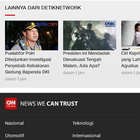
LAINNYA DARI DETIKNETWORK
Puslabfor Polri
Presiden Ini Mendadak
Ciri Kep
Diterjunkan Investigasi
Dievakuasi Tengah
yang Lahi
Penyebab Kebakaran
Malam, Ada Apa?
Agustus
Gedung Bapenda DKI
dalam 1 jam
dalam 1 j
dalam 7 jam
Nasional
Teknologi
Otomotif
Internasional