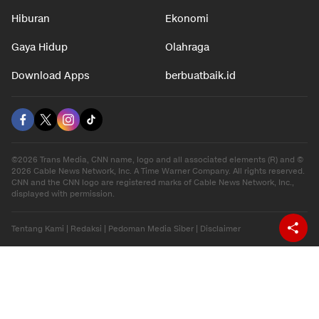
Hiburan
Ekonomi
Gaya Hidup
Olahraga
Download Apps
berbuatbaik.id
©2026 Trans Media, CNN name, logo and all associated elements (R) and ©
2026 Cable News Network, Inc. A Time Warner Company. All rights reserved.
CNN and the CNN logo are registered marks of Cable News Network, Inc.,
displayed with permission.
Tentang Kami
|
Redaksi
|
Pedoman Media Siber
|
Disclaimer