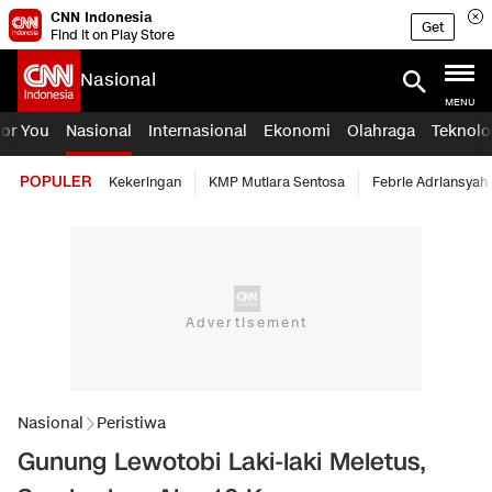
CNN Indonesia
Get
Find it on Play Store
Nasional
MENU
For You
Nasional
Internasional
Ekonomi
Olahraga
Teknolo
POPULER
Kekeringan
KMP Mutiara Sentosa
Febrie Adriansyah
Nasional
Peristiwa
Gunung Lewotobi Laki-laki Meletus,