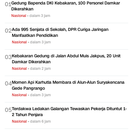
Gedung Bapenda DKI Kebakaran, 100 Personel Damkar
0
1
Dikerahkan
Nasional
•
dalam 3 jam
Ada 995 Senjata di Sekolah, DPR Curiga Jaringan
0
2
Manfaatkan Pendidikan
Nasional
•
dalam 3 jam
Kebakaran Gedung di Jalan Abdul Muis Jakpus, 20 Unit
0
3
Damkar Dikerahkan
Nasional
•
dalam 2 jam
Momen Api Karhutla Membara di Alun-Alun Suryakencana
0
4
Gede Pangrango
Nasional
•
dalam 3 jam
Terdakwa Ledakan Galangan Tewaskan Pekerja Dituntut 1-
0
5
2 Tahun Penjara
Nasional
•
dalam 6 jam