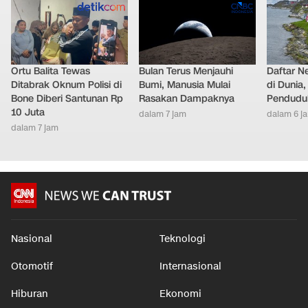
Ortu Balita Tewas
Bulan Terus Menjauhi
Daftar N
Ditabrak Oknum Polisi di
Bumi, Manusia Mulai
di Dunia
Bone Diberi Santunan Rp
Rasakan Dampaknya
Pendudu
10 Juta
dalam 7 jam
dalam 6 j
dalam 7 jam
Nasional
Teknologi
Otomotif
Internasional
Hiburan
Ekonomi