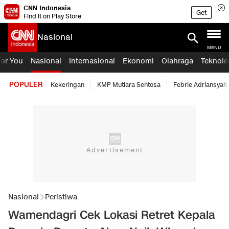
CNN Indonesia
Get
Find it on Play Store
Nasional
MENU
For You
Nasional
Internasional
Ekonomi
Olahraga
Teknolo
POPULER
Kekeringan
KMP Mutiara Sentosa
Febrie Adriansyah
Nasional
Peristiwa
Wamendagri Cek Lokasi Retret Kepala