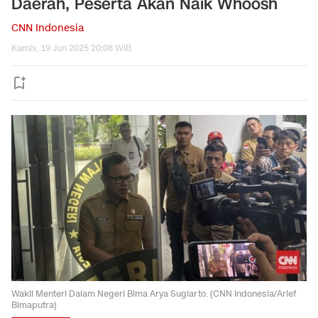
Daerah, Peserta Akan Naik Whoosh
CNN Indonesia
Kamis, 19 Jun 2025 20:08 WIB
Wakil Menteri Dalam Negeri Bima Arya Sugiarto. (CNN Indonesia/Arief
Bimaputra)