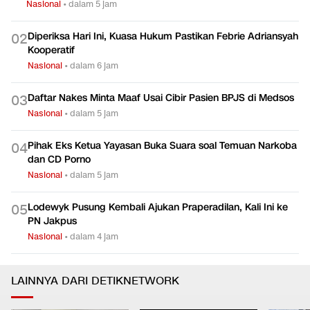
Nasional
•
dalam 5 jam
Diperiksa Hari Ini, Kuasa Hukum Pastikan Febrie Adriansyah
0
2
Kooperatif
Nasional
•
dalam 6 jam
Daftar Nakes Minta Maaf Usai Cibir Pasien BPJS di Medsos
0
3
Nasional
•
dalam 5 jam
Pihak Eks Ketua Yayasan Buka Suara soal Temuan Narkoba
0
4
dan CD Porno
Nasional
•
dalam 5 jam
Lodewyk Pusung Kembali Ajukan Praperadilan, Kali Ini ke
0
5
PN Jakpus
Nasional
•
dalam 4 jam
LAINNYA DARI DETIKNETWORK