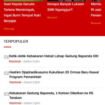
Saat Kepala Garuda
Kenapa Banyak Lulusan
Membaca
Terlena Mendongak,
SMK Nganggur?
RI usai M
Ingat Bumi Tempat Kaki
Persen di
Ekonomi
Berpijak
Ekonomi
Olahraga
TERPOPULER
Detik-detik Kebakaran Hebat Lahap Gedung Bapenda DKI
0
1
Nasional
•
dalam 3 jam
Hashim Djojohadikusumo Kukuhkan 20 Ormas Baru Kawal
0
2
Program Pemerintah
Nasional
•
dalam 6 jam