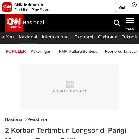
CNN Indonesia
Get
Find it on Play Store
Nasional
MENU
For You
Nasional
Internasional
Ekonomi
Olahraga
Teknolo
POPULER
Kekeringan
KMP Mutiara Sentosa
Febrie Adriansyah
Nasional
Peristiwa
2 Korban Tertimbun Longsor di Parigi