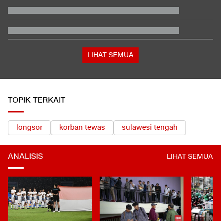
Kontroversi Wasit Batalkan Kartu Merah Pemain Singapura di
Piala AFF
Tanda-tanda Trump Mulai Kelimpungan Hadapi Iran
Respons Kubu Sarwendah Soal Viral Chat WA ke Ruben
tentang Obat HIV
Jusuf Hamka Borong 61 Land Cruiser FJ di GIIAS 2026
LIHAT SEMUA
TOPIK TERKAIT
longsor
korban tewas
sulawesi tengah
ANALISIS
LIHAT SEMUA