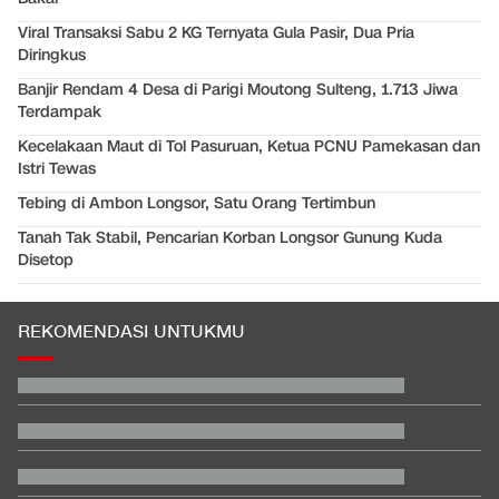
Viral Transaksi Sabu 2 KG Ternyata Gula Pasir, Dua Pria
Diringkus
Banjir Rendam 4 Desa di Parigi Moutong Sulteng, 1.713 Jiwa
Terdampak
Kecelakaan Maut di Tol Pasuruan, Ketua PCNU Pamekasan dan
Istri Tewas
Tebing di Ambon Longsor, Satu Orang Tertimbun
Tanah Tak Stabil, Pencarian Korban Longsor Gunung Kuda
Disetop
REKOMENDASI UNTUKMU
Kemenkes Ungkap Almarhum Yurizal Pasien BPJS Tunggu 8
Jam di IGD RSCM
Video Mesum 'Yang Wis Yang' Banyuwangi, Pemeran Pria Jadi
Tersangka