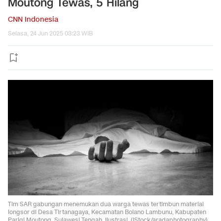
Moutong Tewas, 5 Hilang
CNN Indonesia
Selasa, 24 Jun 2025 03:23 WIB
Tim SAR gabungan menemukan dua warga tewas tertimbun material
longsor di Desa Tirtanagaya, Kecamatan Bolano Lambunu, Kabupaten
Parigi Moutong, Sulawesi Tengah. Ilustrasi. (iStock/aradaphotography)