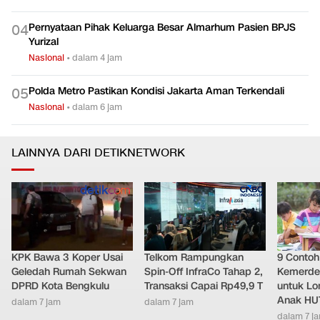
Kebakaran Gedung Bapenda, 1 Korban Dilarikan ke RS
0
3
Tarakan
Nasional
•
dalam 5 jam
Pernyataan Pihak Keluarga Besar Almarhum Pasien BPJS
0
4
Yurizal
Nasional
•
dalam 4 jam
Polda Metro Pastikan Kondisi Jakarta Aman Terkendali
0
5
Nasional
•
dalam 6 jam
LAINNYA DARI DETIKNETWORK
KPK Bawa 3 Koper Usai
Telkom Rampungkan
9 Conto
Geledah Rumah Sekwan
Spin-Off InfraCo Tahap 2,
Kemerde