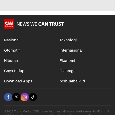
DPRD Kota Bengkulu
Transaksi Capai Rp49,9 T
untuk L
Anak HUT
dalam 7 jam
dalam 7 jam
dalam 7 j
Nasional
Teknologi
Otomotif
Internasional
Hiburan
Ekonomi
Gaya Hidup
Olahraga
Download Apps
berbuatbaik.id