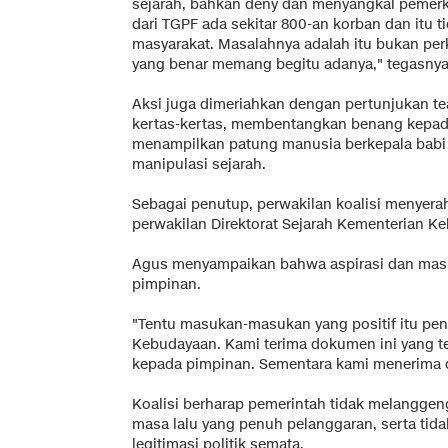
sejarah, bahkan deny dan menyangkal pemerko
dari TGPF ada sekitar 800-an korban dan itu ti
masyarakat. Masalahnya adalah itu bukan perkar
yang benar memang begitu adanya," tegasnya
Aksi juga dimeriahkan dengan pertunjukan te
kertas-kertas, membentangkan benang kepada 
menampilkan patung manusia berkepala babi s
manipulasi sejarah.
Sebagai penutup, perwakilan koalisi menyer
perwakilan Direktorat Sejarah Kementerian K
Agus menyampaikan bahwa aspirasi dan masuk
pimpinan.
"Tentu masukan-masukan yang positif itu pen
Kebudayaan. Kami terima dokumen ini yang t
kepada pimpinan. Sementara kami menerima 
Koalisi berharap pemerintah tidak melangg
masa lalu yang penuh pelanggaran, serta tida
legitimasi politik semata.