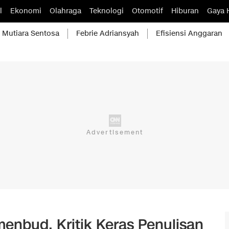
l
Ekonomi
Olahraga
Teknologi
Otomotif
Hiburan
Gaya 
Mutiara Sentosa
Febrie Adriansyah
Efisiensi Anggaran
emenbud, Kritik Keras Penulisan