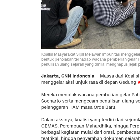
Koalisi Masyarakat Sipil Melawan Impunitas menggel
bentuk penolakan terhadap wacana pemberian gelar P
penulisan ulang sejarah yang dinilai menghapus jejak
Jakarta, CNN Indonesia
--
Massa dari Koalis
menggelar aksi unjuk rasa di depan Gedung
Mereka menolak wacana pemberian gelar Pahl
Soeharto serta mengecam penulisan ulang sej
pelanggaran HAM masa Orde Baru.
Dalam aksinya, koalisi yang terdiri dari sejum
GEMAS, Perempuan Mahardhika, hingga Perpu
berbagai kegiatan mulai dari orasi, pembaca
teatrikal, hingga penyerahan dokumen sejar