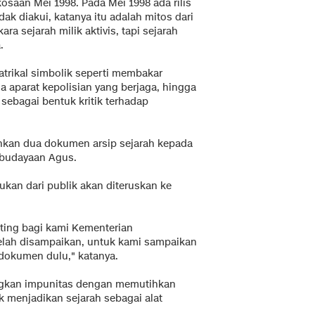
saan Mei 1998. Pada Mei 1998 ada rilis
dak diakui, katanya itu adalah mitos dari
a sejarah milik aktivis, tapi sejarah
.
atrikal simbolik seperti membakar
aparat kepolisian yang berjaga, hingga
ebagai bentuk kritik terhadap
ahkan dua dokumen arsip sejarah kepada
ebudayaan Agus.
an dari publik akan diteruskan ke
ting bagi kami Kementerian
elah disampaikan, untuk kami sampaikan
dokumen dulu," katanya.
engkan impunitas dengan memutihkan
k menjadikan sejarah sebagai alat