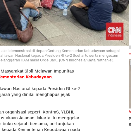
ar aksi demonstrasi di depan Gedung Kementerian Kebudayaan sebagai
ahlawan Nasional kepada Presiden RI ke-2 Soeharto serta mengecam
 pelanggaran HAM masa Orde Baru. (CNN Indonesia/Kayla Nathaniel).
i Masyarakat Sipil Melawan Impunitas
Kementerian Kebudayaan
.
awan Nasional kepada Presiden RI ke-2
arah yang dinilai menghapus jejak
lah organisasi seperti KontraS, YLBHI,
stakaan Jalanan Jakarta itu menggelar
P
an buku sejarah bersama, pertunjukan
S
ah kepada Kementerian Kebudayaan pada