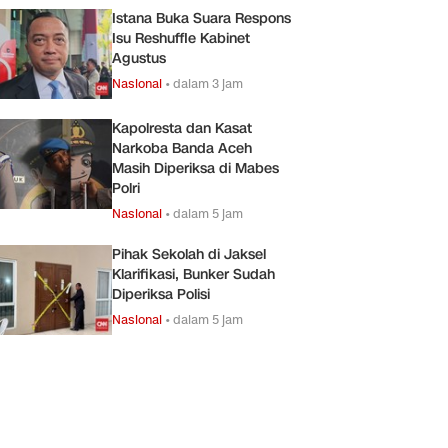
Istana Buka Suara Respons
Isu Reshuffle Kabinet
Agustus
Nasional
•
dalam 3 jam
Kapolresta dan Kasat
Narkoba Banda Aceh
Masih Diperiksa di Mabes
Polri
Nasional
•
dalam 5 jam
Pihak Sekolah di Jaksel
Klarifikasi, Bunker Sudah
Diperiksa Polisi
Nasional
•
dalam 5 jam