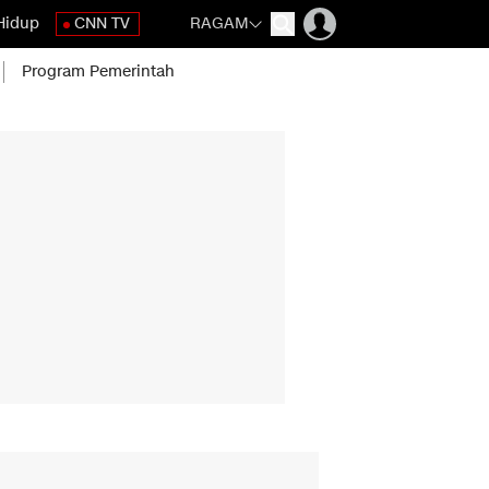
Hidup
CNN TV
RAGAM
Program Pemerintah