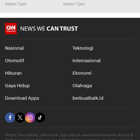
dalam 7 jam
dalam 7 jam
Nasional
Teknologi
Otomotif
Internasional
Hiburan
Ekonomi
Gaya Hidup
Olahraga
Download Apps
berbuatbaik.id
©2026 Trans Media, CNN name, logo and all associated elements (R) and ©