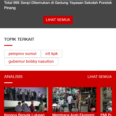
Total 995 Senpi Ditemukan di Gedung Yayasan Sekolah Pondok
Pinang
LIHAT SEMUA
TOPIK TERKAIT
pemprov sumut
ott kpk
gubernur bobby nasution
ANALISIS
LIHAT SEMUA
Kenapa Banyak Lulusan
Membaca Arah Ekonomi
PMI Puli