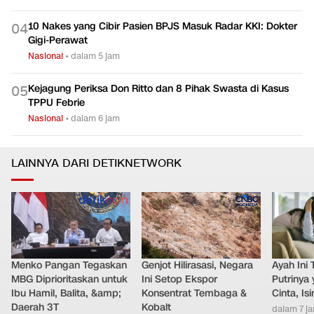
10 Nakes yang Cibir Pasien BPJS Masuk Radar KKI: Dokter
0
4
Gigi-Perawat
Nasional
•
dalam 5 jam
Kejagung Periksa Don Ritto dan 8 Pihak Swasta di Kasus
0
5
TPPU Febrie
Nasional
•
dalam 6 jam
LAINNYA DARI DETIKNETWORK
Menko Pangan Tegaskan
Genjot Hilirasasi, Negara
Ayah Ini 
MBG Diprioritaskan untuk
Ini Setop Ekspor
Putrinya
Ibu Hamil, Balita, &amp;
Konsentrat Tembaga &
Cinta, I
Daerah 3T
Kobalt
dalam 7 j