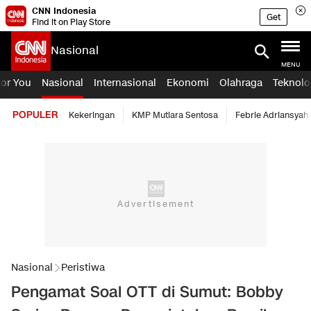
CNN Indonesia
Get
Find it on Play Store
Nasional
MENU
For You
Nasional
Internasional
Ekonomi
Olahraga
Teknolo
POPULER
Kekeringan
KMP Mutiara Sentosa
Febrie Adriansyah
Nasional
Peristiwa
Pengamat Soal OTT di Sumut: Bobby