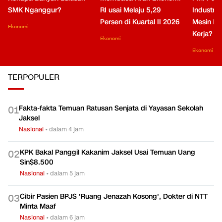
SMK Nganggur?
RI usai Melaju 5,29
Industri 
Persen di Kuartal II 2026
Mesin Pe
Ekonomi
Kerja?
Ekonomi
Ekonomi
TERPOPULER
Fakta-fakta Temuan Ratusan Senjata di Yayasan Sekolah
0
1
Jaksel
Nasional
•
dalam 4 jam
KPK Bakal Panggil Kakanim Jaksel Usai Temuan Uang
0
2
Sin$8.500
Nasional
•
dalam 5 jam
Cibir Pasien BPJS 'Ruang Jenazah Kosong', Dokter di NTT
0
3
Minta Maaf
Nasional
•
dalam 6 jam