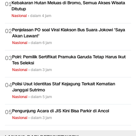
Kebakaran Hutan Meluas di Bromo, Semua Akses Wisata
0
1
Ditutup
Nasional
•
dalam 4 jam
Penjelasan PO soal Viral Klakson Bus Suara Jokowi 'Saya
0
2
Akan Lawan!'
Nasional
•
dalam 6 jam
Polri: Pemilik Sertifikat Pramuka Garuda Tetap Harus Ikut
0
3
Tes Seleksi
Nasional
•
dalam 3 jam
Polisi Usut Identitas Staf Kejagung Terkait Kematian
0
4
Janggal Sutrimo
Nasional
•
dalam 5 jam
Pengunjung Acara di JIS Kini Bisa Parkir di Ancol
0
5
Nasional
•
dalam 3 jam