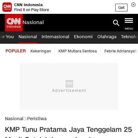
CNN Indonesia
Get
Find it on Play Store
Nasional
MENU
For You
Nasional
Internasional
Ekonomi
Olahraga
Teknolo
POPULER
Kekeringan
KMP Mutiara Sentosa
Febrie Adriansyah
Nasional
Peristiwa
KMP Tunu Pratama Jaya Tenggelam 25