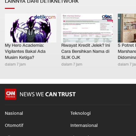
LAINNYA DARI DETIKNETWORK
My Hero Academia:
Riwayat Kredit Jelek? Ini
5 Potret
Vigilantes Bakal Ada
Cara Bersihkan Nama di
Marshand
Musim Ketiga?
SLIK OJK
Didomina
dalam 7 jam
dalam 7 jam
dalam 7 j
Nasional
Teknologi
Otomotif
Internasional