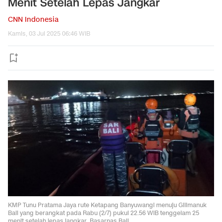
Menit Setelah Lepas Jangkar
CNN Indonesia
Kamis, 03 Jul 2025 06:46 WIB
KMP Tunu Pratama Jaya rute Ketapang Banyuwangi menuju Gilimanuk
Bali yang berangkat pada Rabu (2/7) pukul 22.56 WIB tenggelam 25
menit setelah lepas jangkar. Basarnas Bali