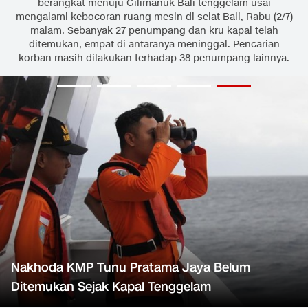
berangkat menuju Gilimanuk Bali tenggelam usai
mengalami kebocoran ruang mesin di selat Bali, Rabu (2/7)
malam. Sebanyak 27 penumpang dan kru kapal telah
ditemukan, empat di antaranya meninggal. Pencarian
korban masih dilakukan terhadap 38 penumpang lainnya.
Nakhoda KMP Tunu Pratama Jaya Belum
Ditemukan Sejak Kapal Tenggelam