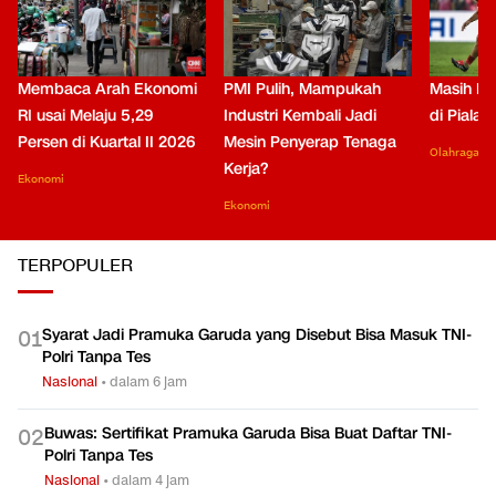
Membaca Arah Ekonomi
PMI Pulih, Mampukah
Masih Be
RI usai Melaju 5,29
Industri Kembali Jadi
di Piala
Persen di Kuartal II 2026
Mesin Penyerap Tenaga
Olahraga
Kerja?
Ekonomi
Ekonomi
TERPOPULER
Syarat Jadi Pramuka Garuda yang Disebut Bisa Masuk TNI-
0
1
Polri Tanpa Tes
Nasional
•
dalam 6 jam
Buwas: Sertifikat Pramuka Garuda Bisa Buat Daftar TNI-
0
2
Polri Tanpa Tes
Nasional
•
dalam 4 jam