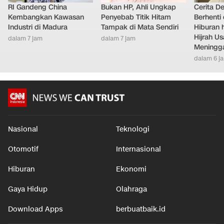
RI Gandeng China
Bukan HP, Ahli Ungkap
Cerita D
Kembangkan Kawasan
Penyebab Titik Hitam
Berhenti 
Industri di Madura
Tampak di Mata Sendiri
Hiburan h
Hijrah Us
dalam 7 jam
dalam 7 jam
Meningg
dalam 6 j
Nasional
Teknologi
Otomotif
Internasional
Hiburan
Ekonomi
Gaya Hidup
Olahraga
Download Apps
berbuatbaik.id