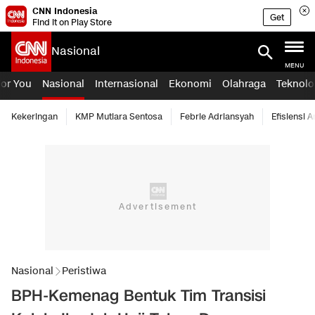
CNN Indonesia
Get
Find it on Play Store
Nasional
MENU
For You
Nasional
Internasional
Ekonomi
Olahraga
Teknolo
Kekeringan
KMP Mutiara Sentosa
Febrie Adriansyah
Efisiensi 
Nasional
Peristiwa
BPH-Kemenag Bentuk Tim Transisi