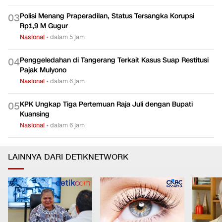
Polisi Menang Praperadilan, Status Tersangka Korupsi
0
3
Rp1,9 M Gugur
Nasional
•
dalam 5 jam
Penggeledahan di Tangerang Terkait Kasus Suap Restitusi
0
4
Pajak Mulyono
Nasional
•
dalam 6 jam
KPK Ungkap Tiga Pertemuan Raja Juli dengan Bupati
0
5
Kuansing
Nasional
•
dalam 6 jam
LAINNYA DARI DETIKNETWORK