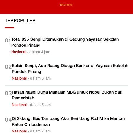
Ekonomi
TERPOPULER
Total 995 Senpi Ditemukan di Gedung Yayasan Sekolah
0
1
Pondok Pinang
Nasional
•
dalam 4 jam
Selain Senpi, Ada Ruang Diduga Bunker di Yayasan Sekolah
0
2
Pondok Pinang
Nasional
•
dalam 5 jam
Hasan Nasbi Duga Makalah MBG untuk Nobel Bukan dari
0
3
Pemerintah
Nasional
•
dalam 5 jam
Di Sidang, Bos Tambang Akui Beri Uang Rp1 M ke Mantan
0
4
Ketua Ombudsman
Nasional
•
dalam 2 jam