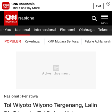
CNN Indonesia
Get
Find it on Play Store
Nasional
MENU
For You
Nasional
Internasional
Ekonomi
Olahraga
Teknolo
POPULER
Kekeringan
KMP Mutiara Sentosa
Febrie Adriansyah
Nasional
Peristiwa
Tol Wiyoto Wiyono Tergenang, Lalin