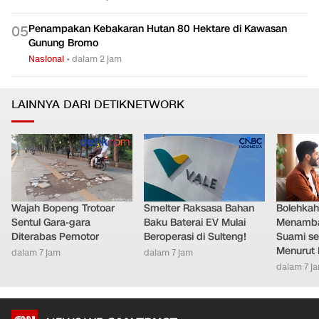
Penampakan Kebakaran Hutan 80 Hektare di Kawasan
0
5
Gunung Bromo
Nasional
•
dalam 2 jam
LAINNYA DARI DETIKNETWORK
Wajah Bopeng Trotoar
Smelter Raksasa Bahan
Bolehkah 
Sentul Gara-gara
Baku Baterai EV Mulai
Menamb
Diterabas Pemotor
Beroperasi di Sulteng!
Suami se
Menurut 
dalam 7 jam
dalam 7 jam
dalam 7 j