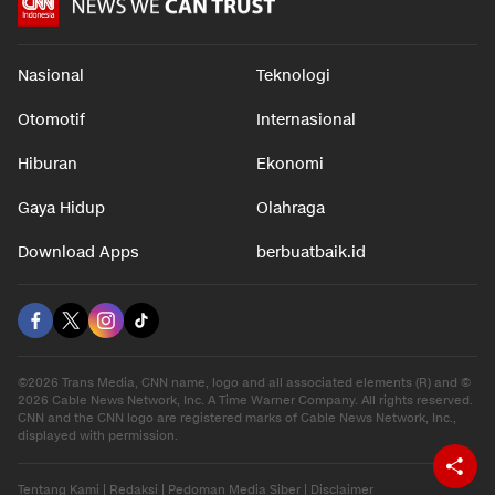
Nasional
Teknologi
Otomotif
Internasional
Hiburan
Ekonomi
Gaya Hidup
Olahraga
Download Apps
berbuatbaik.id
©2026 Trans Media, CNN name, logo and all associated elements (R) and ©
2026 Cable News Network, Inc. A Time Warner Company. All rights reserved.
CNN and the CNN logo are registered marks of Cable News Network, Inc.,
displayed with permission.
Tentang Kami
|
Redaksi
|
Pedoman Media Siber
|
Disclaimer