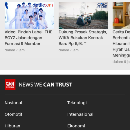
Video: Pindah Label, THE
Dukung Proyek Strategis,
Cerita D
BOYZ Jalan dengan
WIKA Bukukan Kontrak
Berhenti 
Formasi 9 Member
Baru Rp 6,91 T
Hiburan h
Hijrah Us
dalam 7 jam
dalam 7 jam
Meningg
dalam 6 j
Nasional
Teknologi
Otomotif
Internasional
Hiburan
Ekonomi