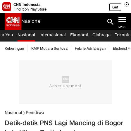
CNN Indonesia
Get
Find it on Play Store
Nasional
MENU
For You
Nasional
Internasional
Ekonomi
Olahraga
Teknolo
Kekeringan
KMP Mutiara Sentosa
Febrie Adriansyah
Efisiensi 
Nasional
Peristiwa
Detik-detik PNS Lagi Mancing di Bogor