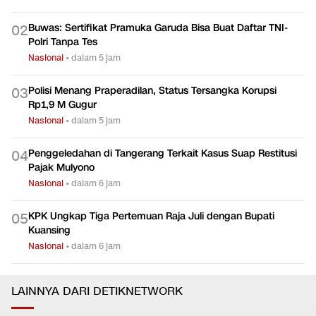
Buwas: Sertifikat Pramuka Garuda Bisa Buat Daftar TNI-
0
2
Polri Tanpa Tes
Nasional
•
dalam 5 jam
Polisi Menang Praperadilan, Status Tersangka Korupsi
0
3
Rp1,9 M Gugur
Nasional
•
dalam 5 jam
Penggeledahan di Tangerang Terkait Kasus Suap Restitusi
0
4
Pajak Mulyono
Nasional
•
dalam 6 jam
KPK Ungkap Tiga Pertemuan Raja Juli dengan Bupati
0
5
Kuansing
Nasional
•
dalam 6 jam
LAINNYA DARI DETIKNETWORK