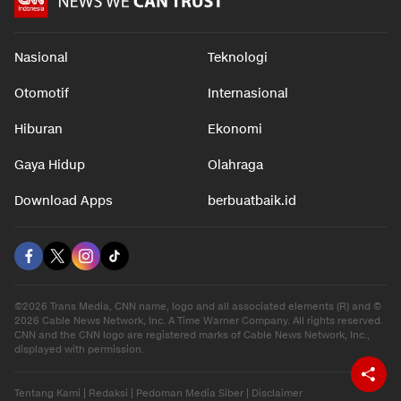
Nasional
Teknologi
Otomotif
Internasional
Hiburan
Ekonomi
Gaya Hidup
Olahraga
Download Apps
berbuatbaik.id
©2026 Trans Media, CNN name, logo and all associated elements (R) and ©
2026 Cable News Network, Inc. A Time Warner Company. All rights reserved.
CNN and the CNN logo are registered marks of Cable News Network, Inc.,
displayed with permission.
Tentang Kami
|
Redaksi
|
Pedoman Media Siber
|
Disclaimer