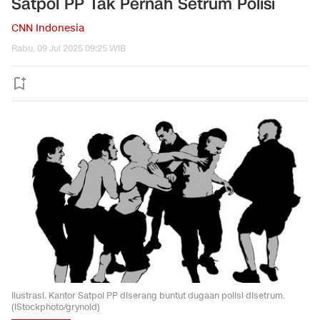
Satpol PP Tak Pernah Setrum Polisi
CNN Indonesia
Rabu, 09 Jul 2025 09:25 WIB
Ilustrasi. Kantor Satpol PP diserang buntut dugaan polisi disetrum.
(iStockphoto/grynold)