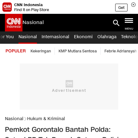
CNN Indonesia
Get
Find it on Play Store
Nasional
MENU
For You
Nasional
Internasional
Ekonomi
Olahraga
Teknolo
POPULER
Kekeringan
KMP Mutiara Sentosa
Febrie Adriansyah
Nasional
Hukum & Kriminal
Pemkot Gorontalo Bantah Polda: