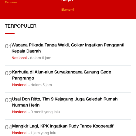
Ekonomi
Ekonomi
TERPOPULER
Wacana Pilkada Tanpa Wakil, Golkar Ingatkan Pengganti
0
1
Kepala Daerah
Nasional
•
dalam 6 jam
Karhutla di Alun-alun Suryakancana Gunung Gede
0
2
Pangrango
Nasional
•
dalam 5 jam
Usai Don Ritto, Tim 9 Kejagung Juga Geledah Rumah
0
3
Nurman Herin
Nasional
•
9 menit yang lalu
Mangkir Lagi, KPK Ingatkan Rudy Tanoe Kooperatif
0
4
Nasional
•
1 jam yang lalu