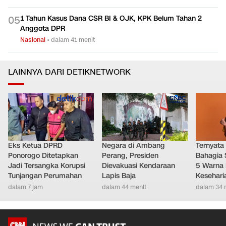
1 Tahun Kasus Dana CSR BI & OJK, KPK Belum Tahan 2
0
5
Anggota DPR
Nasional
•
dalam 41 menit
LAINNYA DARI DETIKNETWORK
Eks Ketua DPRD
Negara di Ambang
Ternyata
Ponorogo Ditetapkan
Perang, Presiden
Bahagia 
Jadi Tersangka Korupsi
Dievakuasi Kendaraan
5 Warna 
Tunjangan Perumahan
Lapis Baja
Kesehari
dalam 7 jam
dalam 44 menit
dalam 34 