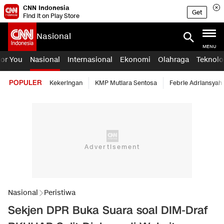
CNN Indonesia
Get
Find it on Play Store
Nasional
MENU
For You
Nasional
Internasional
Ekonomi
Olahraga
Teknolo
POPULER
Kekeringan
KMP Mutiara Sentosa
Febrie Adriansyah
Nasional
Peristiwa
Sekjen DPR Buka Suara soal DIM-Draf