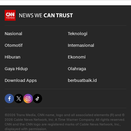
Nasional
Teknologi
Otomotif
Internasional
Hiburan
Ekonomi
Gaya Hidup
Olahraga
Download Apps
berbuatbaik.id
©2026 Trans Media, CNN name, logo and all associated elements (R) and ©
2026 Cable News Network, Inc. A Time Warner Company. All rights reserved.
CNN and the CNN logo are registered marks of Cable News Network, Inc.,
displayed with permission.