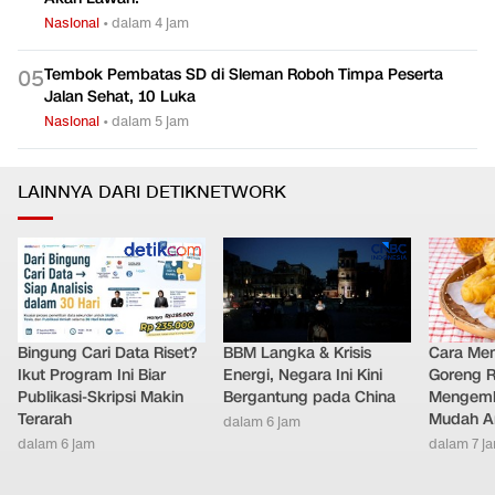
Nasional
•
dalam 4 jam
Tembok Pembatas SD di Sleman Roboh Timpa Peserta
0
5
Jalan Sehat, 10 Luka
Nasional
•
dalam 5 jam
LAINNYA DARI DETIKNETWORK
Bingung Cari Data Riset?
BBM Langka & Krisis
Cara Me
Ikut Program Ini Biar
Energi, Negara Ini Kini
Goreng 
Publikasi-Skripsi Makin
Bergantung pada China
Mengemb
Terarah
Mudah An
dalam 6 jam
dalam 6 jam
dalam 7 j