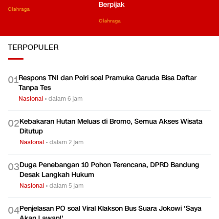
Berpijak
Olahraga
Olahraga
TERPOPULER
Respons TNI dan Polri soal Pramuka Garuda Bisa Daftar
0
1
Tanpa Tes
Nasional
•
dalam 6 jam
Kebakaran Hutan Meluas di Bromo, Semua Akses Wisata
0
2
Ditutup
Nasional
•
dalam 2 jam
Duga Penebangan 10 Pohon Terencana, DPRD Bandung
0
3
Desak Langkah Hukum
Nasional
•
dalam 5 jam
Penjelasan PO soal Viral Klakson Bus Suara Jokowi 'Saya
0
4
Akan Lawan!'