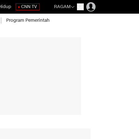
Hidup
CNN TV
RAGAM
Program Pemerintah