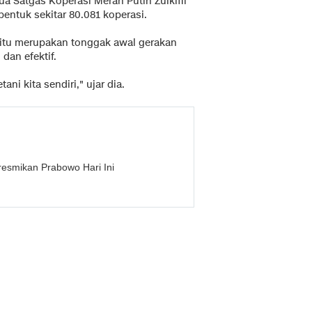
a Satgas Koperasi Merah Putih Zulkifli
bentuk sekitar 80.081 koperasi.
tu merupakan tonggak awal gerakan
dan efektif.
ni kita sendiri," ujar dia.
resmikan Prabowo Hari Ini