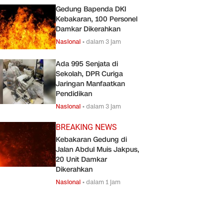
Gedung Bapenda DKI
Kebakaran, 100 Personel
Damkar Dikerahkan
Nasional
•
dalam 3 jam
Ada 995 Senjata di
Sekolah, DPR Curiga
Jaringan Manfaatkan
Pendidikan
Nasional
•
dalam 3 jam
BREAKING NEWS
Kebakaran Gedung di
Jalan Abdul Muis Jakpus,
20 Unit Damkar
Dikerahkan
Nasional
•
dalam 1 jam