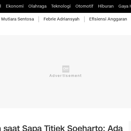
l
Ekonomi
Olahraga
Teknologi
Otomotif
Hiburan
Gaya 
Mutiara Sentosa
Febrie Adriansyah
Efisiensi Anggaran
saat Sapa Titiek Soeharto: Ada